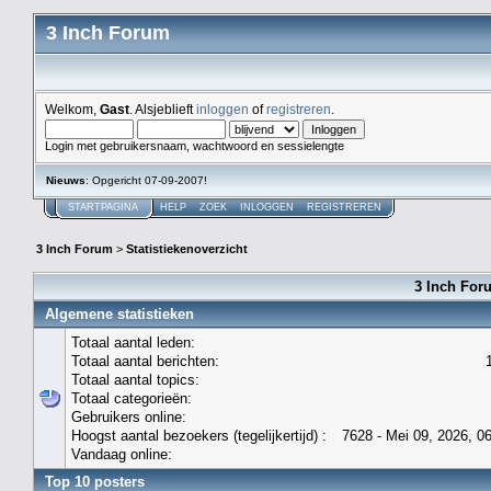
3 Inch Forum
Welkom,
Gast
. Alsjeblieft
inloggen
of
registreren
.
Login met gebruikersnaam, wachtwoord en sessielengte
Nieuws
: Opgericht 07-09-2007!
STARTPAGINA
HELP
ZOEK
INLOGGEN
REGISTREREN
3 Inch Forum
>
Statistiekenoverzicht
3 Inch Foru
Algemene statistieken
Totaal aantal leden:
Totaal aantal berichten:
Totaal aantal topics:
Totaal categorieën:
Gebruikers online:
Hoogst aantal bezoekers (tegelijkertijd) :
7628 - Mei 09, 2026, 0
Vandaag online:
Top 10 posters