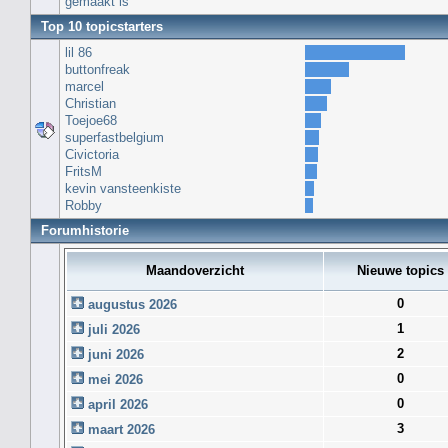
gemaakt is
Top 10 topicstarters
lil 86
buttonfreak
marcel
Christian
Toejoe68
superfastbelgium
Civictoria
FritsM
kevin vansteenkiste
Robby
Forumhistorie
Maandoverzicht
Nieuwe topics
0
augustus 2026
1
juli 2026
2
juni 2026
0
mei 2026
0
april 2026
3
maart 2026