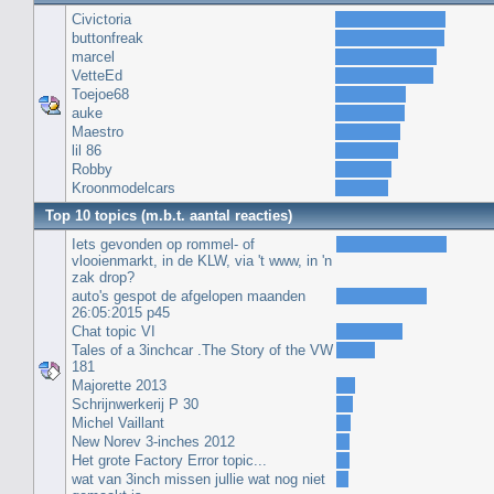
Civictoria
buttonfreak
marcel
VetteEd
Toejoe68
auke
Maestro
lil 86
Robby
Kroonmodelcars
Top 10 topics (m.b.t. aantal reacties)
Iets gevonden op rommel- of
vlooienmarkt, in de KLW, via 't www, in 'n
zak drop?
auto's gespot de afgelopen maanden
26:05:2015 p45
Chat topic VI
Tales of a 3inchcar .The Story of the VW
181
Majorette 2013
Schrijnwerkerij P 30
Michel Vaillant
New Norev 3-inches 2012
Het grote Factory Error topic...
wat van 3inch missen jullie wat nog niet