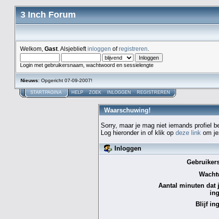
3 Inch Forum
Welkom,
Gast
. Alsjeblieft
inloggen
of
registreren
.
Login met gebruikersnaam, wachtwoord en sessielengte
Nieuws
: Opgericht 07-09-2007!
STARTPAGINA
HELP
ZOEK
INLOGGEN
REGISTREREN
Waarschuwing!
Sorry, maar je mag niet iemands profiel b
Log hieronder in of klik op
deze link
om jez
Inloggen
Gebruiker
Wacht
Aantal minuten dat je
in
Blijf in