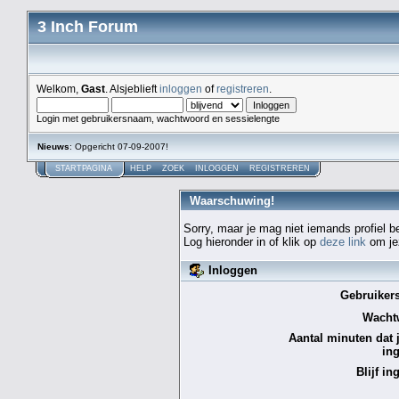
3 Inch Forum
Welkom,
Gast
. Alsjeblieft
inloggen
of
registreren
.
Login met gebruikersnaam, wachtwoord en sessielengte
Nieuws
: Opgericht 07-09-2007!
STARTPAGINA
HELP
ZOEK
INLOGGEN
REGISTREREN
Waarschuwing!
Sorry, maar je mag niet iemands profiel b
Log hieronder in of klik op
deze link
om jez
Inloggen
Gebruiker
Wacht
Aantal minuten dat je
in
Blijf in