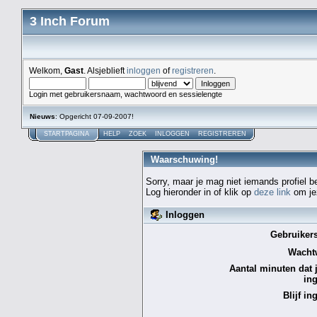
3 Inch Forum
Welkom,
Gast
. Alsjeblieft
inloggen
of
registreren
.
Login met gebruikersnaam, wachtwoord en sessielengte
Nieuws
: Opgericht 07-09-2007!
STARTPAGINA
HELP
ZOEK
INLOGGEN
REGISTREREN
Waarschuwing!
Sorry, maar je mag niet iemands profiel b
Log hieronder in of klik op
deze link
om jez
Inloggen
Gebruiker
Wacht
Aantal minuten dat je
in
Blijf in