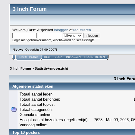
3 Inch Forum
Welkom,
Gast
. Alsjeblieft
inloggen
of
registreren
.
Login met gebruikersnaam, wachtwoord en sessielengte
Nieuws
: Opgericht 07-09-2007!
STARTPAGINA
HELP
ZOEK
INLOGGEN
REGISTREREN
3 Inch Forum
>
Statistiekenoverzicht
3 Inch Foru
Algemene statistieken
Totaal aantal leden:
Totaal aantal berichten:
Totaal aantal topics:
Totaal categorieën:
Gebruikers online:
Hoogst aantal bezoekers (tegelijkertijd) :
7628 - Mei 09, 2026, 0
Vandaag online:
Top 10 posters