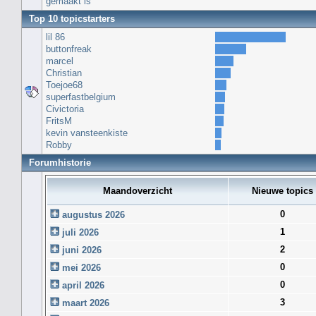
gemaakt is
Top 10 topicstarters
lil 86
buttonfreak
marcel
Christian
Toejoe68
superfastbelgium
Civictoria
FritsM
kevin vansteenkiste
Robby
Forumhistorie
Maandoverzicht
Nieuwe topics
0
augustus 2026
1
juli 2026
2
juni 2026
0
mei 2026
0
april 2026
3
maart 2026