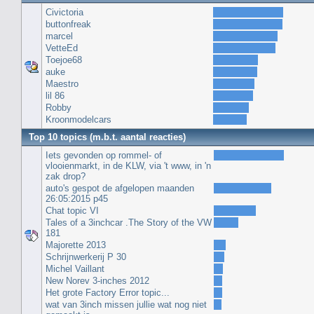
Civictoria
buttonfreak
marcel
VetteEd
Toejoe68
auke
Maestro
lil 86
Robby
Kroonmodelcars
Top 10 topics (m.b.t. aantal reacties)
Iets gevonden op rommel- of
vlooienmarkt, in de KLW, via 't www, in 'n
zak drop?
auto's gespot de afgelopen maanden
26:05:2015 p45
Chat topic VI
Tales of a 3inchcar .The Story of the VW
181
Majorette 2013
Schrijnwerkerij P 30
Michel Vaillant
New Norev 3-inches 2012
Het grote Factory Error topic...
wat van 3inch missen jullie wat nog niet