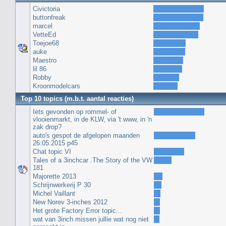
Civictoria
buttonfreak
marcel
VetteEd
Toejoe68
auke
Maestro
lil 86
Robby
Kroonmodelcars
Top 10 topics (m.b.t. aantal reacties)
Iets gevonden op rommel- of
vlooienmarkt, in de KLW, via 't www, in 'n
zak drop?
auto's gespot de afgelopen maanden
26:05:2015 p45
Chat topic VI
Tales of a 3inchcar .The Story of the VW
181
Majorette 2013
Schrijnwerkerij P 30
Michel Vaillant
New Norev 3-inches 2012
Het grote Factory Error topic...
wat van 3inch missen jullie wat nog niet