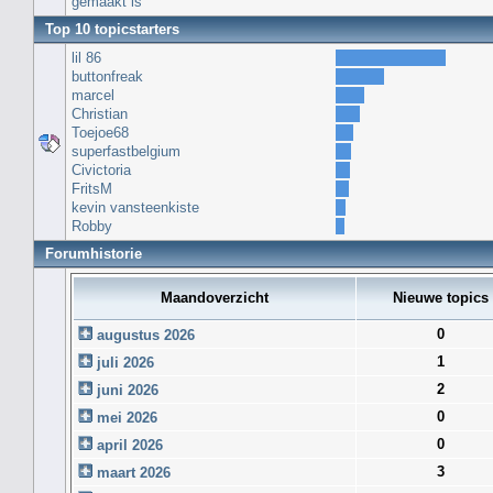
gemaakt is
Top 10 topicstarters
lil 86
buttonfreak
marcel
Christian
Toejoe68
superfastbelgium
Civictoria
FritsM
kevin vansteenkiste
Robby
Forumhistorie
Maandoverzicht
Nieuwe topics
0
augustus 2026
1
juli 2026
2
juni 2026
0
mei 2026
0
april 2026
3
maart 2026