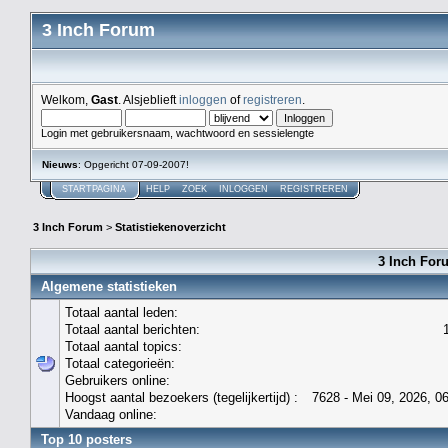
3 Inch Forum
Welkom,
Gast
. Alsjeblieft
inloggen
of
registreren
.
Login met gebruikersnaam, wachtwoord en sessielengte
Nieuws
: Opgericht 07-09-2007!
STARTPAGINA
HELP
ZOEK
INLOGGEN
REGISTREREN
3 Inch Forum
>
Statistiekenoverzicht
3 Inch Foru
Algemene statistieken
Totaal aantal leden:
Totaal aantal berichten:
Totaal aantal topics:
Totaal categorieën:
Gebruikers online:
Hoogst aantal bezoekers (tegelijkertijd) :
7628 - Mei 09, 2026, 0
Vandaag online:
Top 10 posters