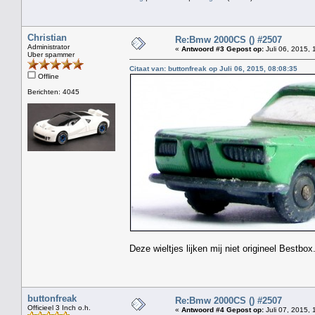
Christian
Re:Bmw 2000CS () #2507
Administrator
«
Antwoord #3 Gepost op:
Juli 06, 2015, 
Uber spammer
Citaat van: buttonfreak op Juli 06, 2015, 08:08:35
Offline
Berichten: 4045
Deze wieltjes lijken mij niet origineel Bestbox
buttonfreak
Re:Bmw 2000CS () #2507
Officieel 3 Inch o.h.
«
Antwoord #4 Gepost op:
Juli 07, 2015, 