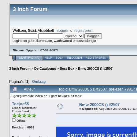
3 Inch Forum
Welkom,
Gast
. Alsjeblieft
inloggen
of
registreren
.
Login met gebruikersnaam, wachtwoord en sessielengte
Nieuws
: Opgericht 07-09-2007!
STARTPAGINA
HELP
ZOEK
INLOGGEN
REGISTREREN
3 Inch Forum
>
De Catalogus
>
Best Box
>
Bmw 2000CS () #2507
Pagina's: [
1
]
Omlaag
Auteur
Topic: Bmw 2000CS () #2507 (gelezen 79817 
0 geregistreerde leden en 1 gast bekijken dit topic.
Toejoe68
Bmw 2000CS () #2507
Global Moderator
«
Gepost op:
Augustus 24, 2008, 10:11:
Forum Freak
Offline
Berichten: 6997