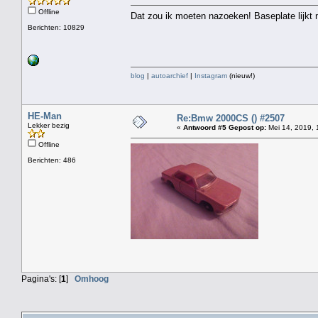
Offline
Dat zou ik moeten nazoeken! Baseplate lijkt n
Berichten: 10829
blog
|
autoarchief
|
Instagram
(nieuw!)
HE-Man
Re:Bmw 2000CS () #2507
Lekker bezig
«
Antwoord #5 Gepost op:
Mei 14, 2019, 
Offline
Berichten: 486
Pagina's: [
1
]
Omhoog