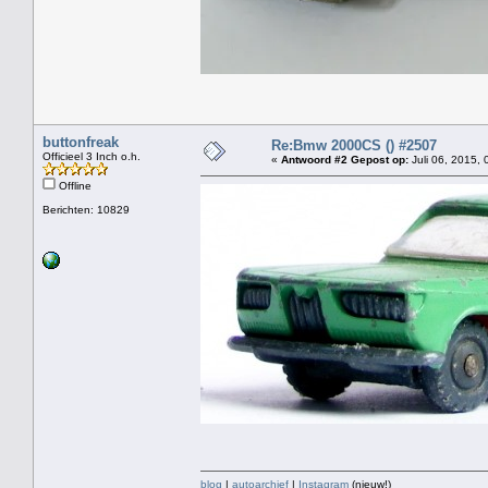
buttonfreak
Re:Bmw 2000CS () #2507
Officieel 3 Inch o.h.
«
Antwoord #2 Gepost op:
Juli 06, 2015, 
Offline
Berichten: 10829
blog
|
autoarchief
|
Instagram
(nieuw!)