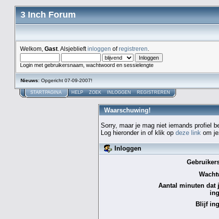
3 Inch Forum
Welkom,
Gast
. Alsjeblieft
inloggen
of
registreren
.
Login met gebruikersnaam, wachtwoord en sessielengte
Nieuws
: Opgericht 07-09-2007!
STARTPAGINA
HELP
ZOEK
INLOGGEN
REGISTREREN
Waarschuwing!
Sorry, maar je mag niet iemands profiel b
Log hieronder in of klik op
deze link
om jez
Inloggen
Gebruiker
Wacht
Aantal minuten dat je
in
Blijf in