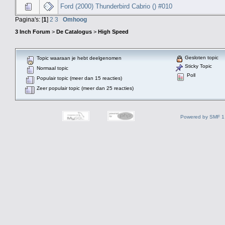
Ford (2000) Thunderbird Cabrio () #010
Pagina's: [
1
]
2
3
Omhoog
3 Inch Forum
>
De Catalogus
>
High Speed
Gesloten topic
Topic waaraan je hebt deelgenomen
Sticky Topic
Normaal topic
Poll
Populair topic (meer dan 15 reacties)
Zeer populair topic (meer dan 25 reacties)
Powered by SMF 1