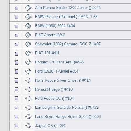
Alfa Romeo Spider 1300 Junior () #024
BMW Pro-car (Pull-back) #M13, 1:63
BMW (1968) 2002 #404
FIAT Abarth #W-3
Chevrolet (1982) Camaro IROC Z #407
FIAT 131 #411
Pontiac '78 Trans Am ()#W-6
Ford (1910) T-Model #304
Rolls Royce Silver Ghost () #414
Renault Fuego () #410
Ford Focus CC () #104
Lamborghini Gallardo Polizia () #073S
Land Rover Range Rover Sport () #093
Jaguar XK () #092