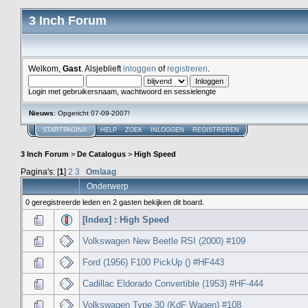
3 Inch Forum
Welkom,
Gast
. Alsjeblieft
inloggen
of
registreren
.
Login met gebruikersnaam, wachtwoord en sessielengte
Nieuws
: Opgericht 07-09-2007!
STARTPAGINA
HELP
ZOEK
INLOGGEN
REGISTREREN
3 Inch Forum
>
De Catalogus
>
High Speed
Pagina's: [
1
]
2
3
Omlaag
Onderwerp
0 geregistreerde leden en 2 gasten bekijken dit board.
[Index] : High Speed
Volkswagen New Beetle RSI (2000) #109
Ford (1956) F100 PickUp () #HF443
Cadillac Eldorado Convertible (1953) #HF-444
Volkswagen Type 30 (KdF Wagen) #108