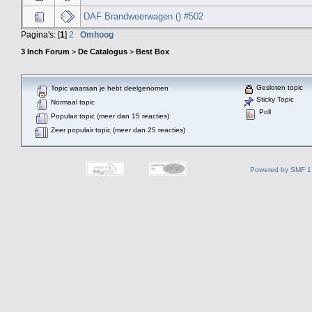
DAF Brandweerwagen () #502
Pagina's: [
1
]
2
Omhoog
3 Inch Forum
>
De Catalogus
>
Best Box
Gesloten topic
Topic waaraan je hebt deelgenomen
Sticky Topic
Normaal topic
Poll
Populair topic (meer dan 15 reacties)
Zeer populair topic (meer dan 25 reacties)
Powered by SMF 1