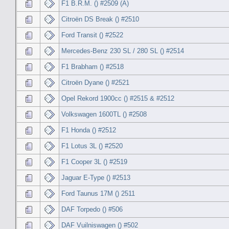
F1 B.R.M. () #2509 (A)
Citroën DS Break () #2510
Ford Transit () #2522
Mercedes-Benz 230 SL / 280 SL () #2514
F1 Brabham () #2518
Citroën Dyane () #2521
Opel Rekord 1900cc () #2515 & #2512
Volkswagen 1600TL () #2508
F1 Honda () #2512
F1 Lotus 3L () #2520
F1 Cooper 3L () #2519
Jaguar E-Type () #2513
Ford Taunus 17M () 2511
DAF Torpedo () #506
DAF Vuilniswagen () #502