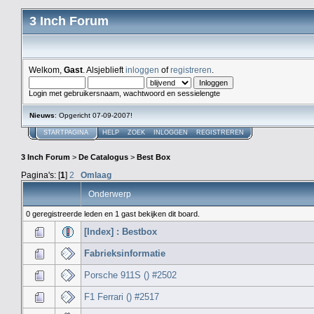
3 Inch Forum
Welkom,
Gast
. Alsjeblieft
inloggen
of
registreren
.
Login met gebruikersnaam, wachtwoord en sessielengte
Nieuws
: Opgericht 07-09-2007!
STARTPAGINA
HELP
ZOEK
INLOGGEN
REGISTREREN
3 Inch Forum
>
De Catalogus
>
Best Box
Pagina's: [
1
]
2
Omlaag
Onderwerp
0 geregistreerde leden en 1 gast bekijken dit board.
[Index] : Bestbox
Fabrieksinformatie
Porsche 911S () #2502
F1 Ferrari () #2517