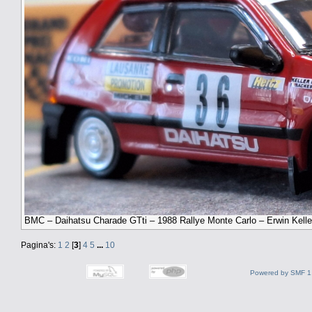
BMC – Daihatsu Charade GTti – 1988 Rallye Monte Carlo – Erwin Keller
Pagina's:
1
2
[
3
]
4
5
...
10
Powered by SMF 1