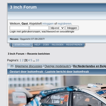
3 Inch Forum
Welkom,
Gast
. Alsjeblieft
inloggen
of
registreren
.
Login met gebruikersnaam, wachtwoord en sessielengte
Nieuws
: Opgericht 07-09-2007!
STARTPAGINA
HELP
ZOEK
INLOGGEN
REGISTREREN
3 Inch Forum
>
Recente berichten
Pagina's:
1
2
[
3
]
4
5
...
10
21
Algemene discussies
/
Overige modelauto's
/
Re:Nederlandse en Belg
Gestart door
buttonfreak
- Laatste bericht door
buttonfreak