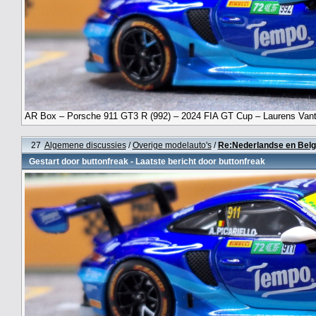
AR Box – Porsche 911 GT3 R (992) – 2024 FIA GT Cup – Laurens Vant
27
Algemene discussies
/
Overige modelauto's
/
Re:Nederlandse en Belg
Gestart door
buttonfreak
- Laatste bericht door
buttonfreak