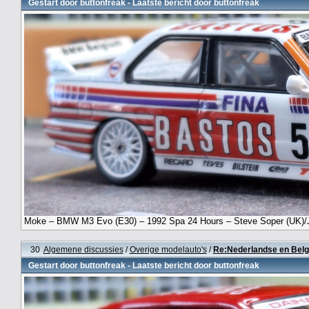
Gestart door
buttonfreak
- Laatste bericht door
buttonfreak
Moke – BMW M3 Evo (E30) – 1992 Spa 24 Hours – Steve Soper (UK)/Jea
30
Algemene discussies
/
Overige modelauto's
/
Re:Nederlandse en Belg
Gestart door
buttonfreak
- Laatste bericht door
buttonfreak