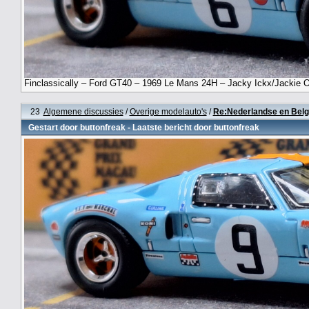
Finclassically – Ford GT40 – 1969 Le Mans 24H – Jacky Ickx/Jackie O
23
Algemene discussies
/
Overige modelauto's
/
Re:Nederlandse en Belg
Gestart door
buttonfreak
- Laatste bericht door
buttonfreak