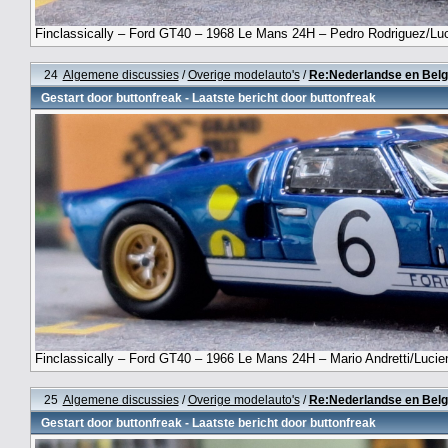
Finclassically – Ford GT40 – 1968 Le Mans 24H – Pedro Rodriguez/Luc
24
Algemene discussies
/
Overige modelauto's
/
Re:Nederlandse en Belg
Gestart door
buttonfreak
- Laatste bericht door
buttonfreak
Finclassically – Ford GT40 – 1966 Le Mans 24H – Mario Andretti/Lucie
25
Algemene discussies
/
Overige modelauto's
/
Re:Nederlandse en Belg
Gestart door
buttonfreak
- Laatste bericht door
buttonfreak