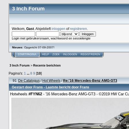
3 Inch Forum
Welkom,
Gast
. Alsjeblieft
inloggen
of
registreren
.
Login met gebruikersnaam, wachtwoord en sessielengte
Nieuws
: Opgericht 07-09-2007!
STARTPAGINA
HELP
ZOEK
INLOGGEN
REGISTREREN
3 Inch Forum
>
Recente berichten
Pagina's:
1
...
8
9
[
10
]
91
De Catalogus
/
Hot Wheels
/
Re:'16 Mercedes-Benz AMG-GT3
Gestart door
Frans
- Laatste bericht door
Frans
Hotwheels
#FYN62
- '16 Mercedes-Benz AMG-GT3 - ©2019 HW Car Cul