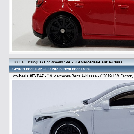
100
De Catalogus
/
Hot Wheels
/
Re:2019 Mercedes-Benz A-Class
Gestart door
lil 86
- Laatste bericht door
Frans
Hotwheels
#FYB47
- '19 Mercedes-Benz A-klasse - ©2019 HW Factory