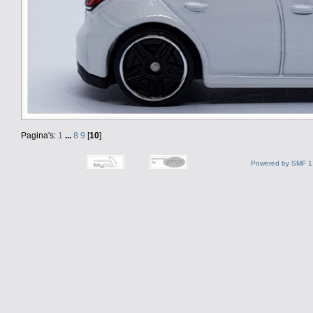
Pagina's:
1
...
8
9
[
10
]
Powered by SMF 1