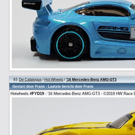
93
De Catalogus
/
Hot Wheels
/
'16 Mercedes-Benz AMG-GT3
Gestart door
Frans
- Laatste bericht door
Frans
Hotwheels
#FYD19
- '16 Mercedes-Benz AMG-GT3 - ©2019 HW Race 