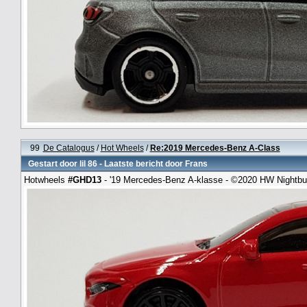
99
De Catalogus
/
Hot Wheels
/
Re:2019 Mercedes-Benz A-Class
Gestart door
lil 86
- Laatste bericht door
Frans
Hotwheels
#GHD13
- '19 Mercedes-Benz A-klasse - ©2020 HW Nightbu