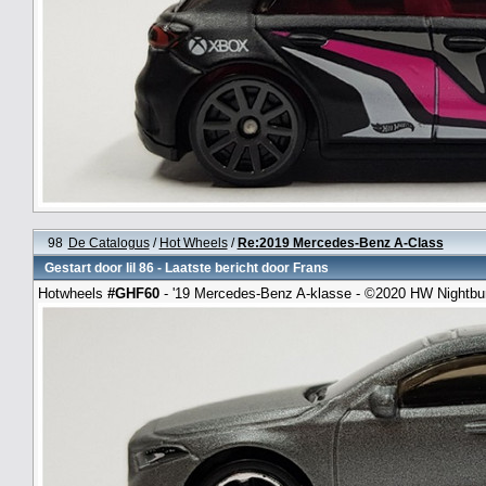
98
De Catalogus
/
Hot Wheels
/
Re:2019 Mercedes-Benz A-Class
Gestart door
lil 86
- Laatste bericht door
Frans
Hotwheels
#GHF60
- '19 Mercedes-Benz A-klasse - ©2020 HW Nightbu