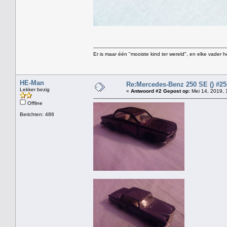
Er is maar één "mooiste kind ter wereld", en elke vader h
HE-Man
Re:Mercedes-Benz 250 SE () #25
Lekker bezig
«
Antwoord #2 Gepost op:
Mei 14, 2019, 
Offline
Berichten: 486