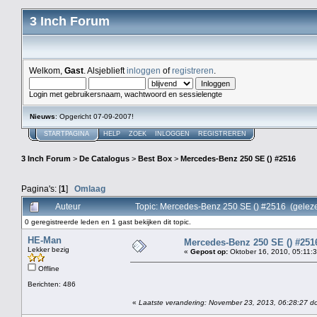
3 Inch Forum
Welkom,
Gast
. Alsjeblieft
inloggen
of
registreren
.
Login met gebruikersnaam, wachtwoord en sessielengte
Nieuws
: Opgericht 07-09-2007!
STARTPAGINA
HELP
ZOEK
INLOGGEN
REGISTREREN
3 Inch Forum
>
De Catalogus
>
Best Box
>
Mercedes-Benz 250 SE () #2516
Pagina's: [
1
]
Omlaag
Auteur
Topic: Mercedes-Benz 250 SE () #2516 (gelez
0 geregistreerde leden en 1 gast bekijken dit topic.
HE-Man
Mercedes-Benz 250 SE () #251
Lekker bezig
«
Gepost op:
Oktober 16, 2010, 05:11:3
Offline
Berichten: 486
«
Laatste verandering: November 23, 2013, 06:28:27 do