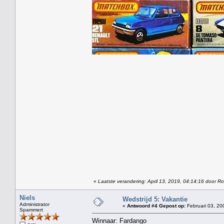
«
Laatste verandering: April 13, 2019, 04:14:16 door R
Niels
Wedstrijd 5: Vakantie
Administrator
«
Antwoord #4 Gepost op:
Februari 03, 20
Spammert
Winnaar: Fardango