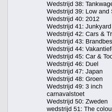
Wedstrijd 38: Tankwag
Wedstrijd 39: Low and
Wedstrijd 40: 2012
Wedstrijd 41: Junkyard
Wedstrijd 42: Cars & T
Wedstrijd 43: Brandbest
Wedstrijd 44: Vakantief
Wedstrijd 45: Car & To
Wedstrijd 46: Duel
Wedstrijd 47: Japan
Wedstrijd 48: Groen
Wedstrijd 49: 3 inch
carnavalstoet
Wedstrijd 50: Zweden
wedstrijd 51: The colou