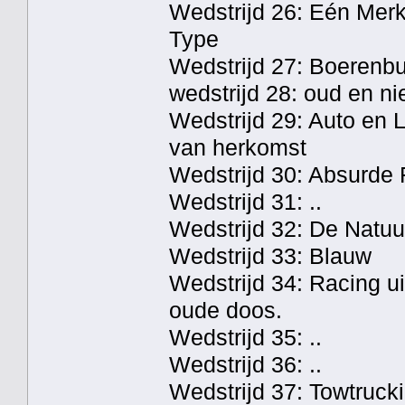
Wedstrijd 26: Eén Mer
Type
Wedstrijd 27: Boerenbu
wedstrijd 28: oud en n
Wedstrijd 29: Auto en 
van herkomst
Wedstrijd 30: Absurde 
Wedstrijd 31: ..
Wedstrijd 32: De Natuu
Wedstrijd 33: Blauw
Wedstrijd 34: Racing ui
oude doos.
Wedstrijd 35: ..
Wedstrijd 36: ..
Wedstrijd 37: Towtruck