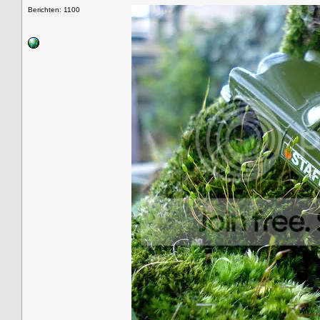
Berichten: 1100