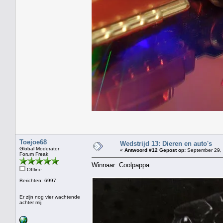
Toejoe68
Wedstrijd 13: Dieren en auto's
Global Moderator
«
Antwoord #12 Gepost op:
September 29, 
Forum Freak
Winnaar: Coolpappa
Offline
Berichten: 6997
Er zijn nog vier wachtende
achter mij