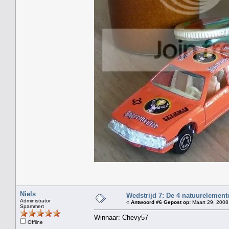
Niels
Wedstrijd 7: De 4 natuurelement
Administrator
«
Antwoord #6 Gepost op:
Maart 29, 2008
Spammert
Winnaar: Chevy57
Offline