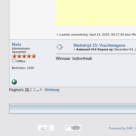
«
Laatste verandering: April 13, 2019, 04:17:34 door R
Niels
Wedstrijd 15: Vrachtwagens
Administrator
«
Antwoord #14 Gepost op:
December 01, 2
Spammert
Winnaar: buttonfreak
Offline
Berichten: 1100
Pagina's: [
1
]
2
3
...
8
Omhoog
Powered by SMF 1