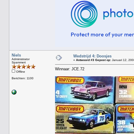
Niels
Wedstrijd 4: Doosjes
Administrator
«
Antwoord #3 Gepost op:
Januari 12, 200
Spammert
Winnaar: JCE.72
Offline
Berichten: 1100