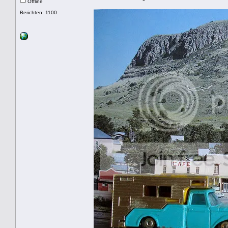
Offline
Berichten: 1100