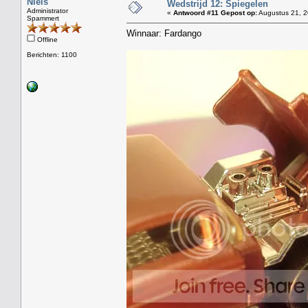
Niels
Wedstrijd 12: Spiegelen
Administrator
«
Antwoord #11 Gepost op:
Augustus 21, 2
Spammert
Winnaar: Fardango
Offline
Berichten: 1100