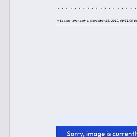
. . . . . . . . . . . . . . . . . . .
«
Laatste verandering: November 25, 2019, 09:51:00 do