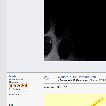
Niels
Wedstrijd 14: Rare kleuren
Administrator
«
Antwoord #13 Gepost op:
Oktober 27, 20
Spammert
Winnaar: JCE.72
Offline
Berichten: 1100