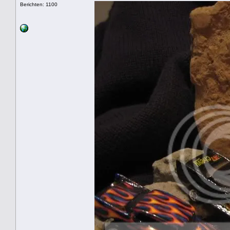
Berichten: 1100