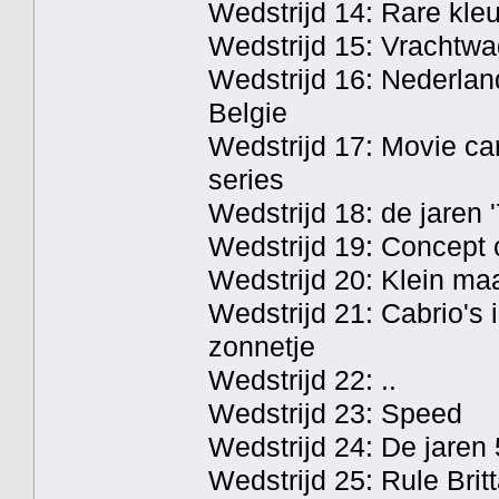
Wedstrijd 14: Rare kle
Wedstrijd 15: Vrachtw
Wedstrijd 16: Nederlan
Belgie
Wedstrijd 17: Movie ca
series
Wedstrijd 18: de jaren 
Wedstrijd 19: Concept 
Wedstrijd 20: Klein maar
Wedstrijd 21: Cabrio's 
zonnetje
Wedstrijd 22: ..
Wedstrijd 23: Speed
Wedstrijd 24: De jaren
Wedstrijd 25: Rule Brit