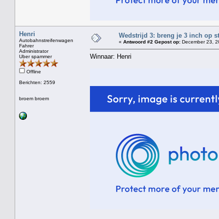
Henri
Wedstrijd 3: breng je 3 inch op st
Autobahnstreifenwagen
«
Antwoord #2 Gepost op:
December 23, 20
Fahrer
Administrator
Winnaar: Henri
Uber spammer
Offline
Berichten: 2559
broem broem