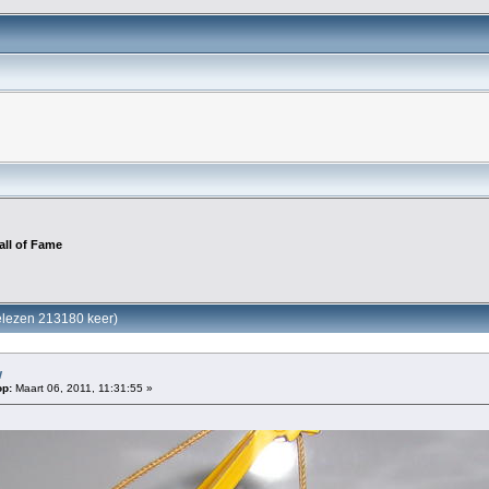
all of Fame
gelezen 213180 keer)
w
op:
Maart 06, 2011, 11:31:55 »