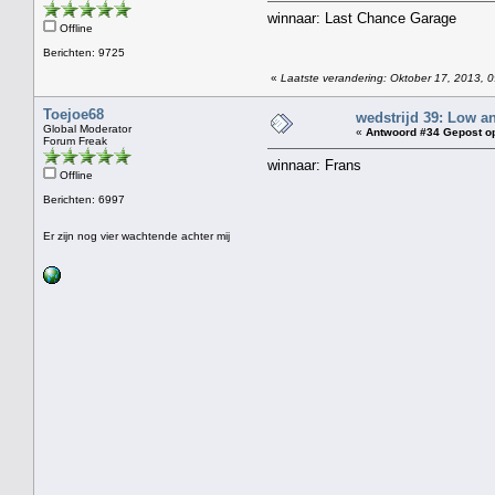
winnaar: Last Chance Garage
Offline
Berichten: 9725
«
Laatste verandering: Oktober 17, 2013, 
Toejoe68
wedstrijd 39: Low a
Global Moderator
«
Antwoord #34 Gepost o
Forum Freak
winnaar: Frans
Offline
Berichten: 6997
Er zijn nog vier wachtende achter mij