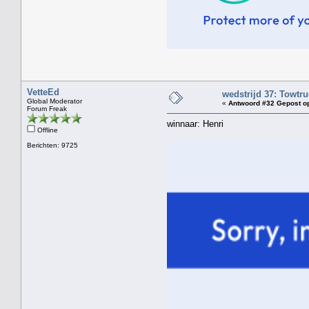
VetteEd
wedstrijd 37: Towtr
Global Moderator
«
Antwoord #32 Gepost o
Forum Freak
winnaar: Henri
Offline
Berichten: 9725