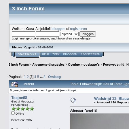
3 Inch Forum
Welkom,
Gast
. Alsjeblieft
inloggen
of
registreren
.
Login met gebruikersnaam, wachtwoord en sessielengte
Nieuws
: Opgericht 07-09-2007!
STARTPAGINA
HELP
ZOEK
INLOGGEN
REGISTREREN
3 Inch Forum
>
Algemene discussies
>
Overige modelauto's
>
Fotowedstrijd: H
Pagina's:
1
2
[
3
]
4
5
...
8
Omlaag
Auteur
Topic: Fotowedstrijd: Hall of Fame (
0 geregistreerde leden en 1 gast bekijken dit topic.
Toejoe68
Wedstrijd 33: Blau
Global Moderator
«
Antwoord #30 Gepost 
Forum Freak
Winnaar Demi10
Offline
Berichten: 6997