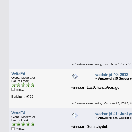
«
Laatste verandering: Juli 16, 2017, 05:5
VetteEd
wedstrijd 40: 2012
Global Moderator
«
Antwoord #35 Gepost o
Forum Freak
winnaar: LastChanceGarage
Offline
Berichten: 9725
«
Laatste verandering: Oktober 17, 2013, 
VetteEd
wedstrijd 41: Junky
Global Moderator
«
Antwoord #36 Gepost o
Forum Freak
winnaar: Scratchydub
Offline