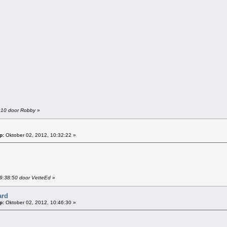
5:10 door Robby
»
p:
Oktober 02, 2012, 10:32:22 »
09:38:50 door VetteEd
»
ard
p:
Oktober 02, 2012, 10:46:30 »