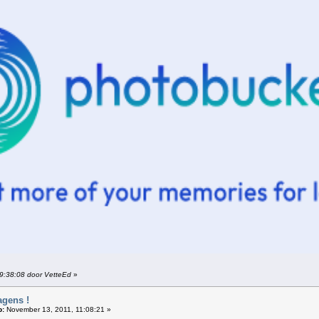
09:38:08 door VetteEd
»
agens !
p:
November 13, 2011, 11:08:21 »