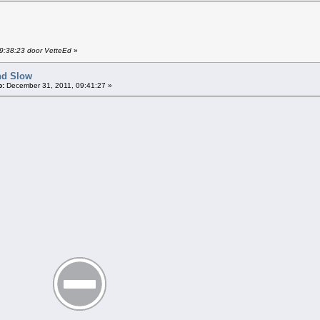
09:38:23 door VetteEd
»
nd Slow
p:
December 31, 2011, 09:41:27 »