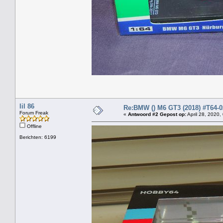
lil 86
Re:BMW () M6 GT3 (2018) #T64-0
Forum Freak
«
Antwoord #2 Gepost op:
April 28, 2020,
Offline
Berichten: 6199