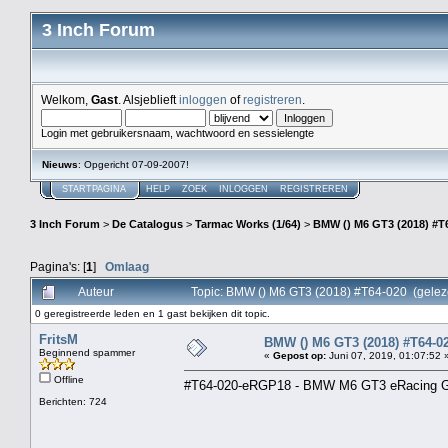
3 Inch Forum
Welkom,
Gast
. Alsjeblieft
inloggen
of
registreren
.
Login met gebruikersnaam, wachtwoord en sessielengte
Nieuws
: Opgericht 07-09-2007!
STARTPAGINA
HELP
ZOEK
INLOGGEN
REGISTREREN
3 Inch Forum
>
De Catalogus
>
Tarmac Works (1/64)
>
BMW () M6 GT3 (2018) #T
Pagina's: [
1
]
Omlaag
Auteur
Topic: BMW () M6 GT3 (2018) #T64-020 (gelez
0 geregistreerde leden en 1 gast bekijken dit topic.
FritsM
BMW () M6 GT3 (2018) #T64-0
Beginnend spammer
«
Gepost op:
Juni 07, 2019, 01:07:52 
Offline
#T64-020-eRGP18 - BMW M6 GT3 eRacing Gr
Berichten: 724