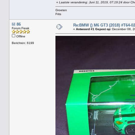
«
Laatste verandering: Juni 11, 2019, 07:19:24 door Chr
Groeten
Frits
lil 86
Re:BMW () M6 GT3 (2018) #T64-0
Forum Freak
«
Antwoord #1 Gepost op:
December 08, 20
Offline
Berichten: 6199