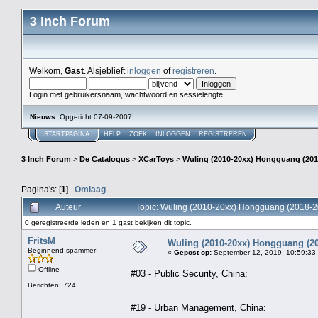
3 Inch Forum
Welkom,
Gast
. Alsjeblieft
inloggen
of
registreren
.
Login met gebruikersnaam, wachtwoord en sessielengte
Nieuws
: Opgericht 07-09-2007!
STARTPAGINA
HELP
ZOEK
INLOGGEN
REGISTREREN
3 Inch Forum
>
De Catalogus
>
XCarToys
>
Wuling (2010-20xx) Hongguang (20
Pagina's: [
1
]
Omlaag
Auteur
Topic: Wuling (2010-20xx) Hongguang (2018-
0 geregistreerde leden en 1 gast bekijken dit topic.
FritsM
Wuling (2010-20xx) Hongguang (2
Beginnend spammer
«
Gepost op:
September 12, 2019, 10:59:33
Offline
#03 - Public Security, China:
Berichten: 724
#19 - Urban Management, China: