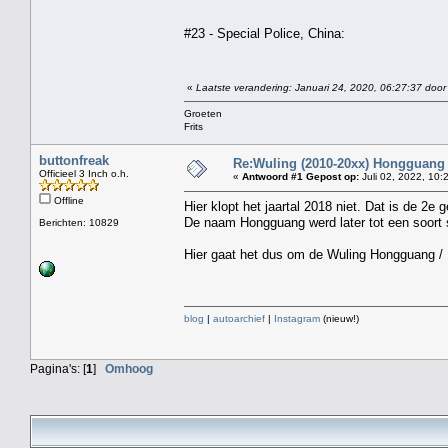
#23 - Special Police, China:
«
Laatste verandering: Januari 24, 2020, 06:27:37 door 
Groeten
Frits
buttonfreak
Re:Wuling (2010-20xx) Hongguang
Officieel 3 Inch o.h.
«
Antwoord #1 Gepost op:
Juli 02, 2022, 10:
Offline
Hier klopt het jaartal 2018 niet. Dat is de 2e g
De naam Hongguang werd later tot een soort 
Berichten: 10829
Hier gaat het dus om de Wuling Hongguang 
blog
|
autoarchief
|
Instagram
(nieuw!)
Pagina's: [
1
]
Omhoog