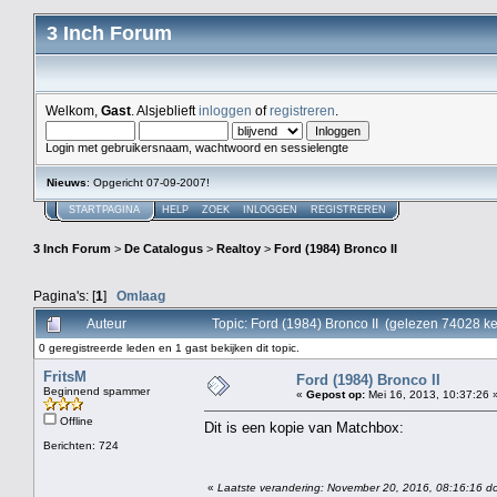
3 Inch Forum
Welkom,
Gast
. Alsjeblieft
inloggen
of
registreren
.
Login met gebruikersnaam, wachtwoord en sessielengte
Nieuws
: Opgericht 07-09-2007!
STARTPAGINA
HELP
ZOEK
INLOGGEN
REGISTREREN
3 Inch Forum
>
De Catalogus
>
Realtoy
>
Ford (1984) Bronco II
Pagina's: [
1
]
Omlaag
Auteur
Topic: Ford (1984) Bronco II (gelezen 74028 ke
0 geregistreerde leden en 1 gast bekijken dit topic.
FritsM
Ford (1984) Bronco II
Beginnend spammer
«
Gepost op:
Mei 16, 2013, 10:37:26 
Offline
Dit is een kopie van Matchbox:
Berichten: 724
«
Laatste verandering: November 20, 2016, 08:16:16 do