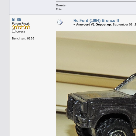
Groeten
Frits
lil 86
Re:Ford (1984) Bronco II
Forum Freak
«
Antwoord #1 Gepost op:
September 03, 2
Offline
Berichten: 6199