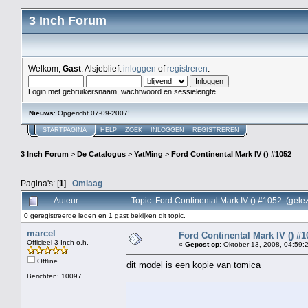
3 Inch Forum
Welkom,
Gast
. Alsjeblieft
inloggen
of
registreren
.
Login met gebruikersnaam, wachtwoord en sessielengte
Nieuws
: Opgericht 07-09-2007!
STARTPAGINA
HELP
ZOEK
INLOGGEN
REGISTREREN
3 Inch Forum
>
De Catalogus
>
YatMing
>
Ford Continental Mark IV () #1052
Pagina's: [
1
]
Omlaag
Auteur
Topic: Ford Continental Mark IV () #1052 (gele
0 geregistreerde leden en 1 gast bekijken dit topic.
marcel
Ford Continental Mark IV () #1
Officieel 3 Inch o.h.
«
Gepost op:
Oktober 13, 2008, 04:59:
Offline
dit model is een kopie van tomica
Berichten: 10097