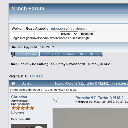
3 Inch Forum
Welkom,
Gast
. Alsjeblieft
inloggen
of
registreren
.
Login met gebruikersnaam, wachtwoord en sessielengte
Nieuws
: Opgericht 07-09-2007!
STARTPAGINA
HELP
ZOEK
INLOGGEN
REGISTREREN
3 Inch Forum
>
De Catalogus
>
Lintoy
>
Porsche 911 Turbo () #LM-2...
Pagina's: [
1
]
Omlaag
Auteur
Topic: Porsche 911 Turbo () #LM-2... (gelezen
0 geregistreerde leden en 1 gast bekijken dit topic.
Christian
Porsche 911 Turbo () #LM-2...
Administrator
«
Gepost op:
Maart 29, 2015, 09:27:21
Uber spammer
Offline
Berichten: 4045