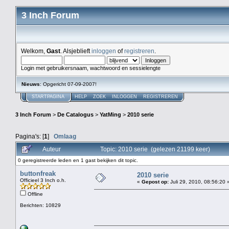
3 Inch Forum
Welkom,
Gast
. Alsjeblieft
inloggen
of
registreren
.
Login met gebruikersnaam, wachtwoord en sessielengte
Nieuws
: Opgericht 07-09-2007!
STARTPAGINA
HELP
ZOEK
INLOGGEN
REGISTREREN
3 Inch Forum
>
De Catalogus
>
YatMing
>
2010 serie
Pagina's: [
1
]
Omlaag
Auteur
Topic: 2010 serie (gelezen 21199 keer)
0 geregistreerde leden en 1 gast bekijken dit topic.
buttonfreak
2010 serie
Officieel 3 Inch o.h.
«
Gepost op:
Juli 29, 2010, 08:56:20 
Offline
Berichten: 10829