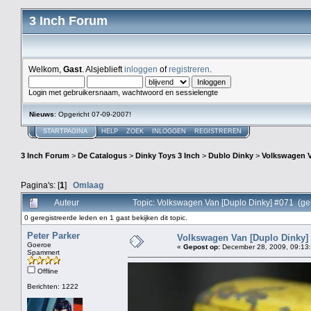
3 Inch Forum
Welkom,
Gast
. Alsjeblieft
inloggen
of
registreren
.
Login met gebruikersnaam, wachtwoord en sessielengte
Nieuws
: Opgericht 07-09-2007!
STARTPAGINA
HELP
ZOEK
INLOGGEN
REGISTREREN
3 Inch Forum
>
De Catalogus
>
Dinky Toys 3 Inch
>
Dublo Dinky
>
Volkswagen V
Pagina's: [
1
]
Omlaag
Auteur
Topic: Volkswagen Van [Duplo Dinky] #071 (ge
0 geregistreerde leden en 1 gast bekijken dit topic.
Peter Parker
Volkswagen Van [Duplo Dinky]
Goeroe
«
Gepost op:
December 28, 2009, 09:13
Spammert
Offline
Berichten: 1222