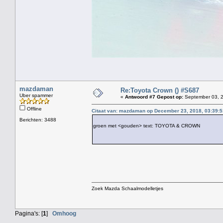
mazdaman
Re:Toyota Crown () #S687
Uber spammer
«
Antwoord #7 Gepost op:
September 03, 2
Offline
Citaat van: mazdaman op December 23, 2018, 03:39:5
Berichten: 3488
groen met <gouden> text: TOYOTA & CROWN
Zoek Mazda Schaalmodelletjes
Pagina's: [
1
]
Omhoog