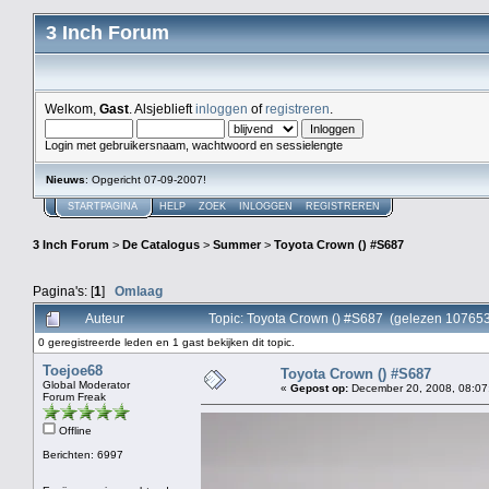
3 Inch Forum
Welkom,
Gast
. Alsjeblieft
inloggen
of
registreren
.
Login met gebruikersnaam, wachtwoord en sessielengte
Nieuws
: Opgericht 07-09-2007!
STARTPAGINA
HELP
ZOEK
INLOGGEN
REGISTREREN
3 Inch Forum
>
De Catalogus
>
Summer
>
Toyota Crown () #S687
Pagina's: [
1
]
Omlaag
Auteur
Topic: Toyota Crown () #S687 (gelezen 107653
0 geregistreerde leden en 1 gast bekijken dit topic.
Toejoe68
Toyota Crown () #S687
Global Moderator
«
Gepost op:
December 20, 2008, 08:07
Forum Freak
Offline
Berichten: 6997