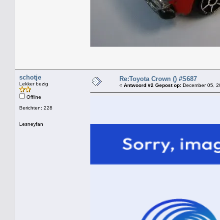
schotje
Re:Toyota Crown () #S687
Lekker bezig
«
Antwoord #2 Gepost op:
December 05, 20
Offline
Berichten: 228
Lesneyfan