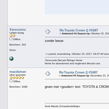
Xerocomis
Re:Toyota Crown () #S687
Lekker bezig
«
Antwoord #4 Gepost op:
Oktober 15, 201
Offline
zonder leeuw
Berichten: 202
Geen
«
Laatste verandering: Oktober 15, 2017, 04:07:49 doo
'Xerocomis Diecast Refuge Home'
Home for abandoned and neglected diecast cars.
mazdaman
Re:Toyota Crown () #S687
Uber spammer
«
Antwoord #5 Gepost op:
December 23, 20
Offline
groen met <gouden> text: TOYOTA & CRO
Berichten: 3488
Zoek Mazda Schaalmodelletjes