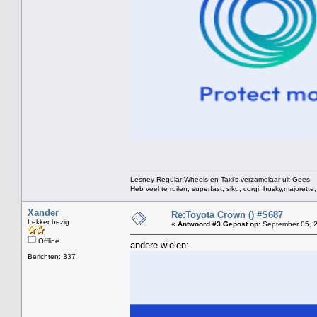
Lesney Regular Wheels en Taxi's verzamelaar uit Goes
Heb veel te ruilen, superfast, siku, corgi, husky,majorett
Xander
Re:Toyota Crown () #S687
Lekker bezig
«
Antwoord #3 Gepost op:
September 05, 2
Offline
andere wielen:
Berichten: 337