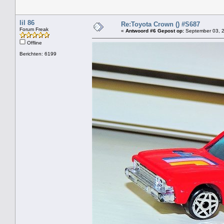
lil 86
Re:Toyota Crown () #S687
Forum Freak
«
Antwoord #6 Gepost op:
September 03, 2
Offline
Berichten: 6199