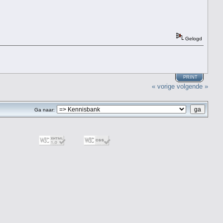
Gelogd
PRINT
« vorige
volgende »
Ga naar: