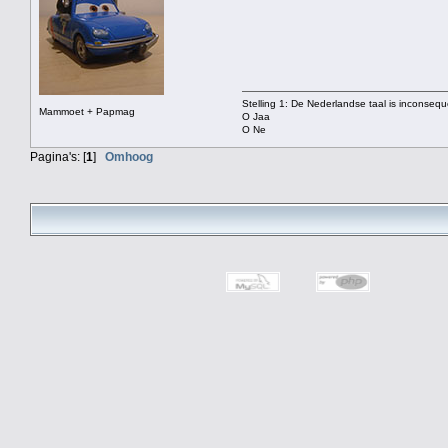
Stelling 1: De Nederlandse taal is inconsequ
Mammoet + Papmag
O Jaa
O Ne
Pagina's: [
1
]
Omhoog