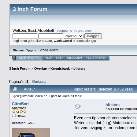
3 Inch Forum
Welkom,
Gast
. Alsjeblieft
inloggen
of
registreren
.
Login met gebruikersnaam, wachtwoord en sessielengte
Nieuws
: Opgericht 07-09-2007!
STARTPAGINA
HELP
ZOEK
INLOGGEN
REGISTREREN
3 Inch Forum
>
Overige
>
Kennisbank
>
blisters
Pagina's: [
1
]
Omlaag
Auteur
Topic: blisters (gelezen 30462 keer)
0 geregistreerde leden en 1 gast bekijken dit topic.
CitroBart
blisters
Spammert
«
Gepost op:
Augustus
Offline
Even een tip voor de verzamelaars d
Weten jullie dat (i.i.g) Matchbox en
Berichten: 1212
Ter versteviging zit er onderop ee