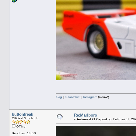
blog
|
autoarchief
|
Instagram
(nieuw!)
buttonfreak
Re:Marlboro
Officieel 3 Inch o.h.
«
Antwoord #1 Gepost op:
Februari 07, 20
Offline
Berichten: 10829