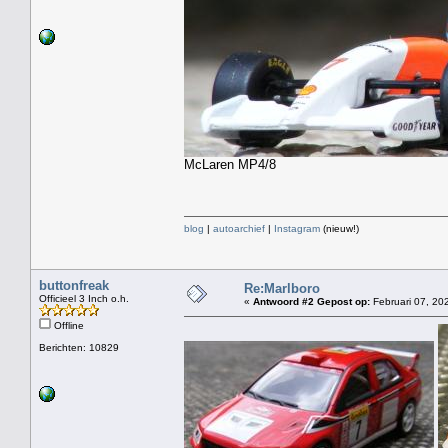
McLaren MP4/8
blog
|
autoarchief
|
Instagram
(nieuw!)
buttonfreak
Re:Marlboro
Officieel 3 Inch o.h.
«
Antwoord #2 Gepost op:
Februari 07, 20
Offline
Berichten: 10829