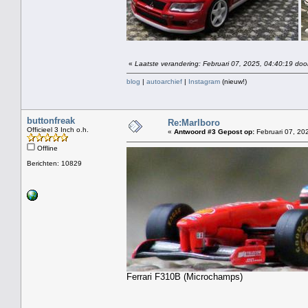
«
Laatste verandering: Februari 07, 2025, 04:40:19 doo
blog
|
autoarchief
|
Instagram
(nieuw!)
buttonfreak
Re:Marlboro
Officieel 3 Inch o.h.
«
Antwoord #3 Gepost op:
Februari 07, 20
Offline
Berichten: 10829
Ferrari F310B (Microchamps)