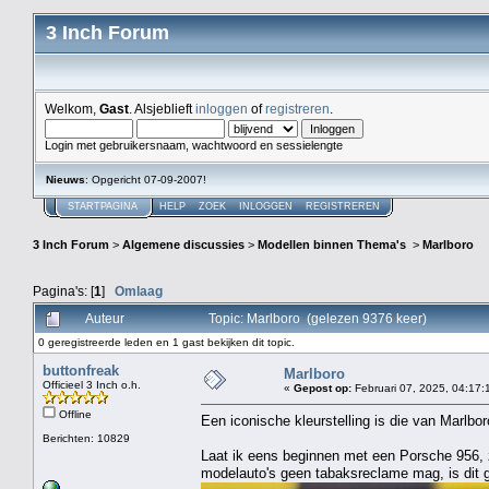
3 Inch Forum
Welkom,
Gast
. Alsjeblieft
inloggen
of
registreren
.
Login met gebruikersnaam, wachtwoord en sessielengte
Nieuws
: Opgericht 07-09-2007!
STARTPAGINA
HELP
ZOEK
INLOGGEN
REGISTREREN
3 Inch Forum
>
Algemene discussies
>
Modellen binnen Thema's
>
Marlboro
Pagina's: [
1
]
Omlaag
Auteur
Topic: Marlboro (gelezen 9376 keer)
0 geregistreerde leden en 1 gast bekijken dit topic.
buttonfreak
Marlboro
Officieel 3 Inch o.h.
«
Gepost op:
Februari 07, 2025, 04:17:
Offline
Een iconische kleurstelling is die van Marlbo
Berichten: 10829
Laat ik eens beginnen met een Porsche 956,
modelauto's geen tabaksreclame mag, is dit g