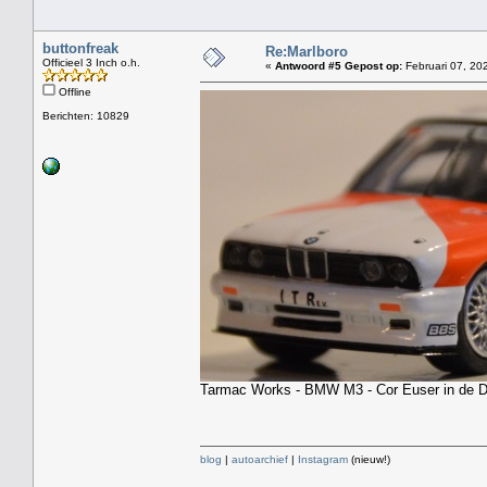
buttonfreak
Re:Marlboro
Officieel 3 Inch o.h.
«
Antwoord #5 Gepost op:
Februari 07, 20
Offline
Berichten: 10829
Tarmac Works - BMW M3 - Cor Euser in de
blog
|
autoarchief
|
Instagram
(nieuw!)