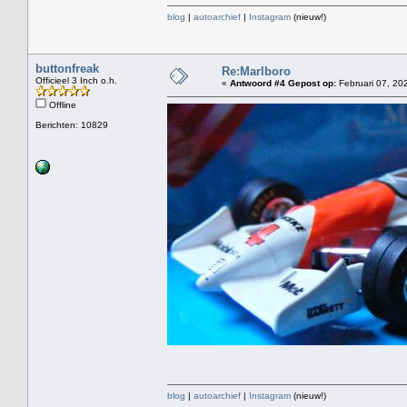
blog
|
autoarchief
|
Instagram
(nieuw!)
buttonfreak
Re:Marlboro
Officieel 3 Inch o.h.
«
Antwoord #4 Gepost op:
Februari 07, 20
Offline
Berichten: 10829
blog
|
autoarchief
|
Instagram
(nieuw!)