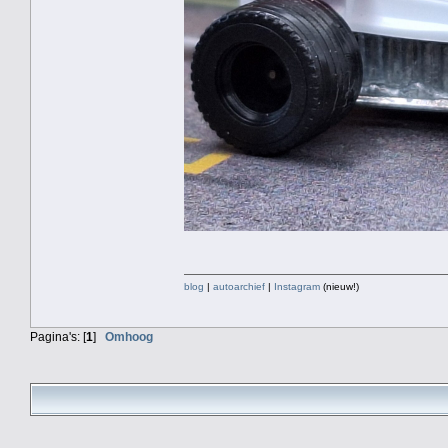
blog
|
autoarchief
|
Instagram
(nieuw!)
Pagina's: [
1
]
Omhoog