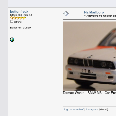
buttonfreak
Re:Marlboro
Officieel 3 Inch o.h.
«
Antwoord #5 Gepost op
Offline
Berichten: 10829
Tarmac Works - BMW M3 - Cor Eus
blog
|
autoarchief
|
Instagram
(nieuw!)