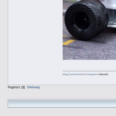
blog
|
autoarchief
|
Instagram
(nieuw!)
Pagina's: [
1
]
Omhoog