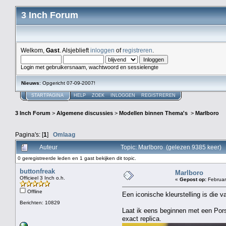
3 Inch Forum
Welkom,
Gast
. Alsjeblieft
inloggen
of
registreren
.
Login met gebruikersnaam, wachtwoord en sessielengte
Nieuws
: Opgericht 07-09-2007!
STARTPAGINA
HELP
ZOEK
INLOGGEN
REGISTREREN
3 Inch Forum
>
Algemene discussies
>
Modellen binnen Thema's
>
Marlboro
Pagina's: [
1
]
Omlaag
Auteur
Topic: Marlboro (gelezen 9385 keer)
0 geregistreerde leden en 1 gast bekijken dit topic.
buttonfreak
Marlboro
Officieel 3 Inch o.h.
«
Gepost op:
Februar
Offline
Een iconische kleurstelling is die 
Berichten: 10829
Laat ik eens beginnen met een Por
exact replica.