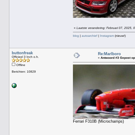
«
Laatste verandering: Februari 07, 2025, 
blog
|
autoarchief
|
Instagram
(nieuw!)
buttonfreak
Re:Marlboro
Officieel 3 Inch o.h.
«
Antwoord #3 Gepost op
Offline
Berichten: 10829
Ferrari F310B (Microchamps)