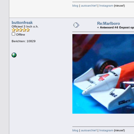
blog
|
autoarchief
|
Instagram
(nieuw!)
buttonfreak
Re:Marlboro
Officieel 3 Inch o.h.
«
Antwoord #4 Gepost op
Offline
Berichten: 10829
blog
|
autoarchief
|
Instagram
(nieuw!)