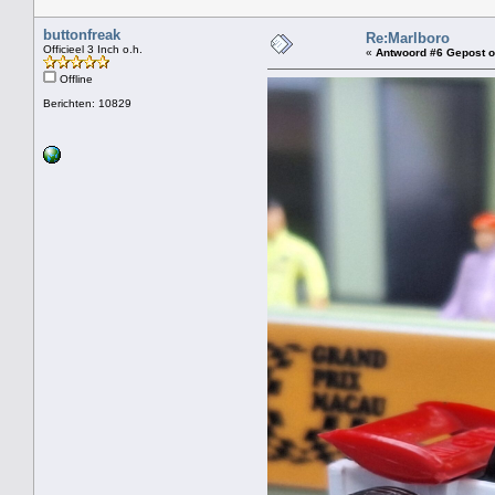
buttonfreak
Re:Marlboro
Officieel 3 Inch o.h.
«
Antwoord #6 Gepost o
Offline
Berichten: 10829