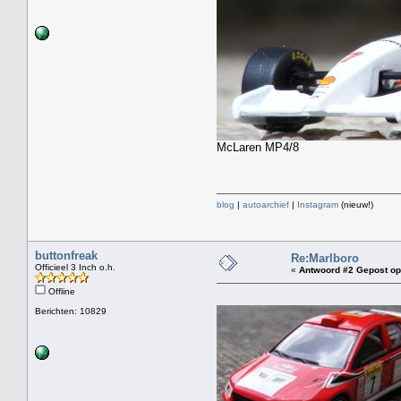
McLaren MP4/8
blog
|
autoarchief
|
Instagram
(nieuw!)
buttonfreak
Re:Marlboro
Officieel 3 Inch o.h.
«
Antwoord #2 Gepost op
Offline
Berichten: 10829