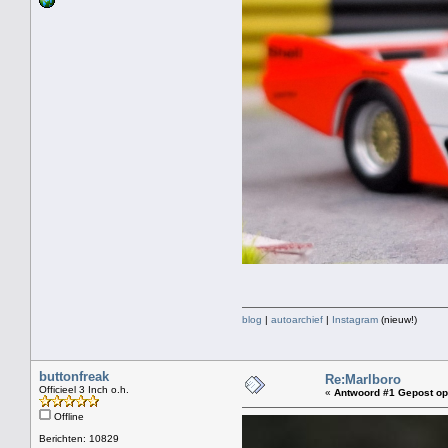
blog
|
autoarchief
|
Instagram
(nieuw!)
buttonfreak
Re:Marlboro
Officieel 3 Inch o.h.
«
Antwoord #1 Gepost op
Offline
Berichten: 10829