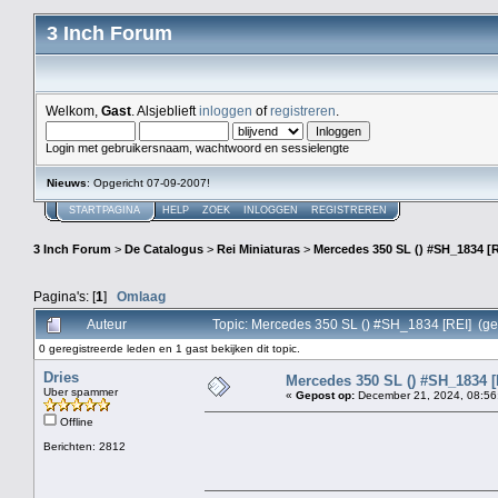
3 Inch Forum
Welkom,
Gast
. Alsjeblieft
inloggen
of
registreren
.
Login met gebruikersnaam, wachtwoord en sessielengte
Nieuws
: Opgericht 07-09-2007!
STARTPAGINA
HELP
ZOEK
INLOGGEN
REGISTREREN
3 Inch Forum
>
De Catalogus
>
Rei Miniaturas
>
Mercedes 350 SL () #SH_1834 [R
Pagina's: [
1
]
Omlaag
Auteur
Topic: Mercedes 350 SL () #SH_1834 [REI] (ge
0 geregistreerde leden en 1 gast bekijken dit topic.
Dries
Mercedes 350 SL () #SH_1834 [
Uber spammer
«
Gepost op:
December 21, 2024, 08:56
Offline
Berichten: 2812