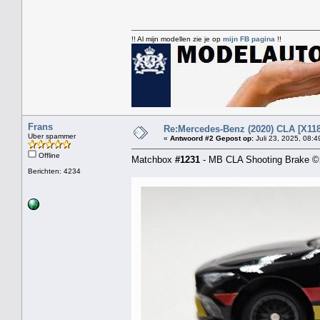
!! Al mijn modellen zie je op
mijn FB pagina
!!
Frans
Re:Mercedes-Benz (2020) CLA [X118
Uber spammer
«
Antwoord #2 Gepost op:
Juli 23, 2025, 08:4
Offline
Matchbox
#1231
- MB CLA Shooting Brake ©2
Berichten: 4234