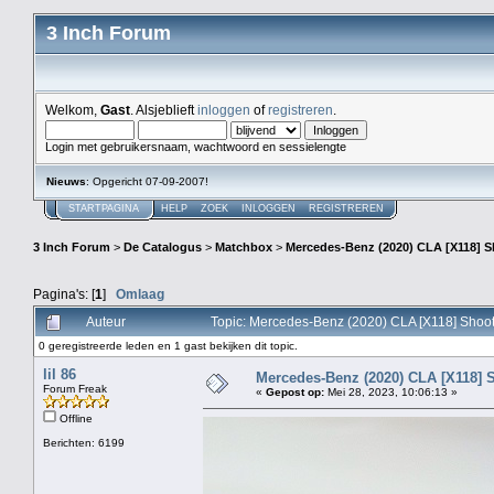
3 Inch Forum
Welkom,
Gast
. Alsjeblieft
inloggen
of
registreren
.
Login met gebruikersnaam, wachtwoord en sessielengte
Nieuws
: Opgericht 07-09-2007!
STARTPAGINA
HELP
ZOEK
INLOGGEN
REGISTREREN
3 Inch Forum
>
De Catalogus
>
Matchbox
>
Mercedes-Benz (2020) CLA [X118] S
Pagina's: [
1
]
Omlaag
Auteur
Topic: Mercedes-Benz (2020) CLA [X118] Shoot
0 geregistreerde leden en 1 gast bekijken dit topic.
lil 86
Mercedes-Benz (2020) CLA [X118] S
Forum Freak
«
Gepost op:
Mei 28, 2023, 10:06:13 »
Offline
Berichten: 6199