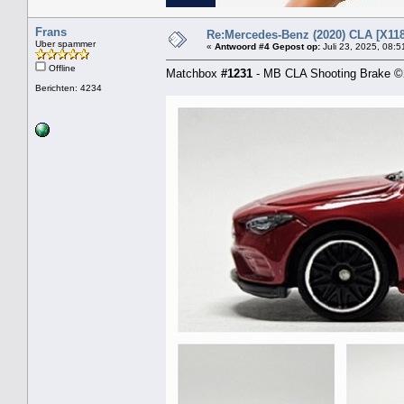
Frans
Re:Mercedes-Benz (2020) CLA [X118
Uber spammer
«
Antwoord #4 Gepost op:
Juli 23, 2025, 08:5
Offline
Matchbox
#1231
- MB CLA Shooting Brake 
Berichten: 4234