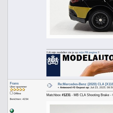
!! Al mijn modellen zie je op
mijn FB pagina
!!
Frans
Re:Mercedes-Benz (2020) CLA [X118
Uber spammer
«
Antwoord #3 Gepost op:
Juli 23, 2025, 08:5
Offline
Matchbox
#1231
- MB CLA Shooting Brake -
Berichten: 4234