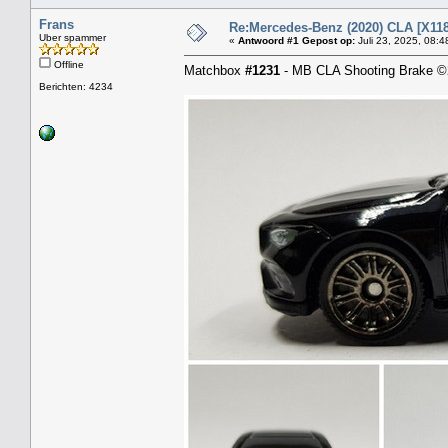
Frans
Re:Mercedes-Benz (2020) CLA [X118
Uber spammer
«
Antwoord #1 Gepost op:
Juli 23, 2025, 08:4
Offline
Matchbox
#1231
- MB CLA Shooting Brake 
Berichten: 4234