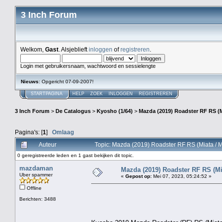
3 Inch Forum
Welkom,
Gast
. Alsjeblieft
inloggen
of
registreren
.
Login met gebruikersnaam, wachtwoord en sessielengte
Nieuws
: Opgericht 07-09-2007!
STARTPAGINA
HELP
ZOEK
INLOGGEN
REGISTREREN
3 Inch Forum
>
De Catalogus
>
Kyosho (1/64)
>
Mazda (2019) Roadster RF RS (M
Pagina's: [
1
]
Omlaag
Auteur
Topic: Mazda (2019) Roadster RF RS (Miata / 
0 geregistreerde leden en 1 gast bekijken dit topic.
mazdaman
Mazda (2019) Roadster RF RS (Mi
Uber spammer
«
Gepost op:
Mei 07, 2023, 05:24:52 »
Offline
Berichten: 3488