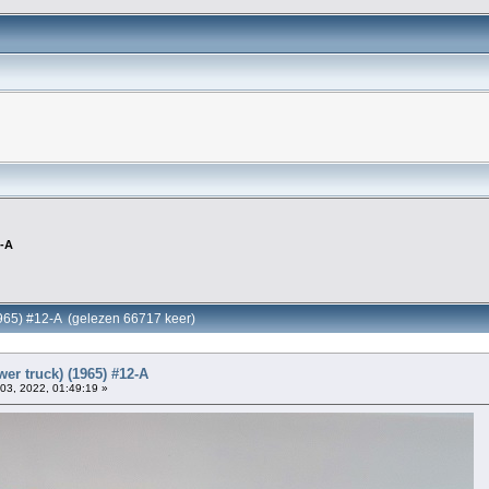
2-A
1965) #12-A (gelezen 66717 keer)
er truck) (1965) #12-A
03, 2022, 01:49:19 »