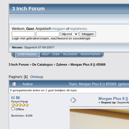
3 Inch Forum
Welkom,
Gast
. Alsjeblieft
inloggen
of
registreren
.
Login met gebruikersnaam, wachtwoord en sessielengte
Nieuws
: Opgericht 07-09-2007!
STARTPAGINA
HELP
ZOEK
INLOGGEN
REGISTREREN
3 Inch Forum
>
De Catalogus
>
Zylmex
>
Morgan Plus 8 () #D069
Pagina's: [
1
]
Omlaag
Auteur
Topic: Morgan Plus 8 () #D069 (gelez
0 geregistreerde leden en 1 gast bekijken dit topic.
lil 86
Morgan Plus 8 ()
Forum Freak
«
Gepost op:
Septembe
Offline
Berichten: 6199