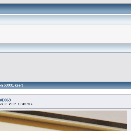
en 63031 keer)
 #D069
r 03, 2022, 12:39:50 »