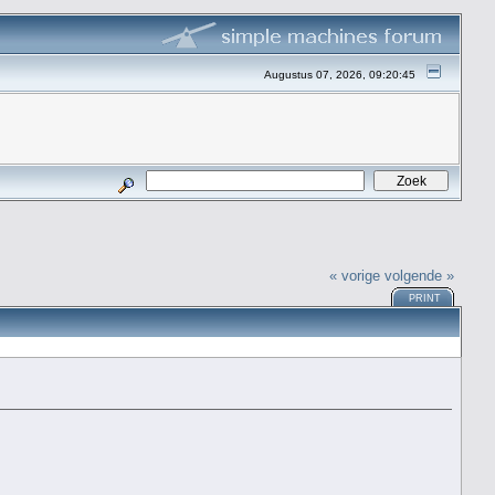
Augustus 07, 2026, 09:20:45
« vorige
volgende »
PRINT