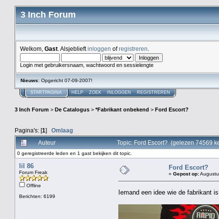
3 Inch Forum
Welkom,
Gast
. Alsjeblieft
inloggen
of
registreren
.
Login met gebruikersnaam, wachtwoord en sessielengte
Nieuws
: Opgericht 07-09-2007!
STARTPAGINA
HELP
ZOEK
INLOGGEN
REGISTREREN
3 Inch Forum
>
De Catalogus
>
*Fabrikant onbekend
>
Ford Escort?
Pagina's: [
1
]
Omlaag
Auteur
Topic: Ford Escort? (gelezen 74569 k
0 geregistreerde leden en 1 gast bekijken dit topic.
lil 86
Ford Escort?
Forum Freak
«
Gepost op:
Augustus
Offline
Iemand een idee wie de fabrikant 
Berichten: 6199