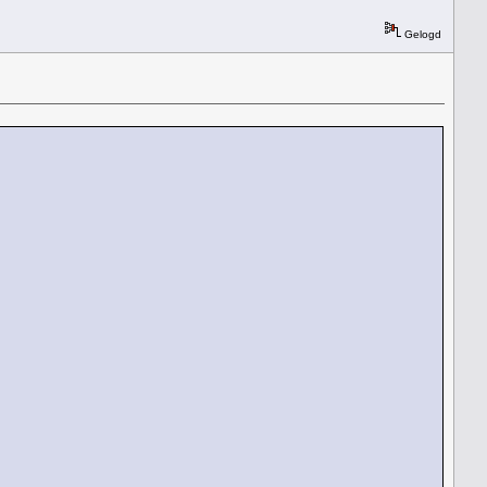
Gelogd