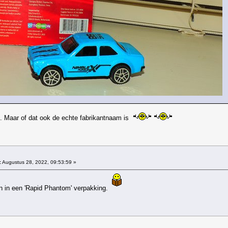
. Maar of dat ook de echte fabrikantnaam is
:
Augustus 28, 2022, 09:53:59 »
n in een 'Rapid Phantom' verpakking.