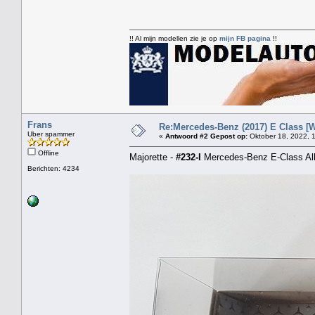
!! Al mijn modellen zie je op
mijn FB pagina
!!
Frans
Re:Mercedes-Benz (2017) E Class [W
Uber spammer
«
Antwoord #2 Gepost op:
Oktober 18, 2022, 1
Offline
Majorette -
#232-I
Mercedes-Benz E-Class All-
Berichten: 4234