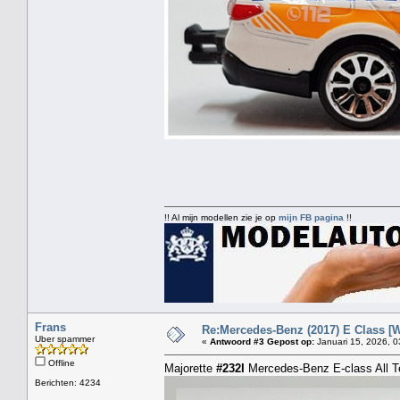
!! Al mijn modellen zie je op
mijn FB pagina
!!
Frans
Re:Mercedes-Benz (2017) E Class [W
Uber spammer
«
Antwoord #3 Gepost op:
Januari 15, 2026, 0
Offline
Majorette
#232I
Mercedes-Benz E-class All Te
Berichten: 4234