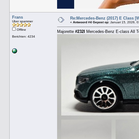
Frans
Re:Mercedes-Benz (2017) E Class [W
Uber spammer
«
Antwoord #4 Gepost op:
Januari 15, 2026, 0
Offline
Majorette
#232I
Mercedes-Benz E-class All Te
Berichten: 4234