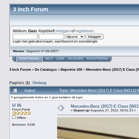
3 Inch Forum
Welkom,
Gast
. Alsjeblieft
inloggen
of
registreren
.
Login met gebruikersnaam, wachtwoord en sessielengte
Nieuws
: Opgericht 07-09-2007!
STARTPAGINA
HELP
ZOEK
INLOGGEN
REGISTREREN
3 Inch Forum
>
De Catalogus
>
Majorette 200
>
Mercedes-Benz (2017) E Class [W
Pagina's: [
1
]
Omlaag
Auteur
Topic: Mercedes-Benz (2017) E Class [W213] Wa
0 geregistreerde leden en 1 gast bekijken dit topic.
lil 86
Mercedes-Benz (2017) E Class [W213
Forum Freak
«
Gepost op:
Augustus 27, 2022, 09:01:23 »
Offline
Berichten: 6199