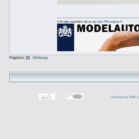
!! Al mijn modellen zie je op
mijn FB pagina
!!
Pagina's: [
1
]
Omhoog
Powered by SMF 1