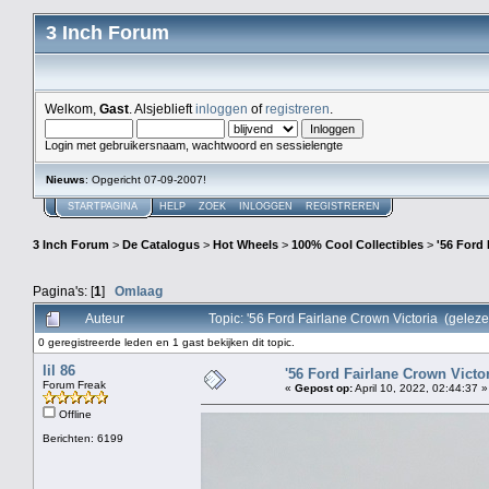
3 Inch Forum
Welkom,
Gast
. Alsjeblieft
inloggen
of
registreren
.
Login met gebruikersnaam, wachtwoord en sessielengte
Nieuws
: Opgericht 07-09-2007!
STARTPAGINA
HELP
ZOEK
INLOGGEN
REGISTREREN
3 Inch Forum
>
De Catalogus
>
Hot Wheels
>
100% Cool Collectibles
>
'56 Ford 
Pagina's: [
1
]
Omlaag
Auteur
Topic: '56 Ford Fairlane Crown Victoria (gelez
0 geregistreerde leden en 1 gast bekijken dit topic.
lil 86
'56 Ford Fairlane Crown Victo
Forum Freak
«
Gepost op:
April 10, 2022, 02:44:37 »
Offline
Berichten: 6199