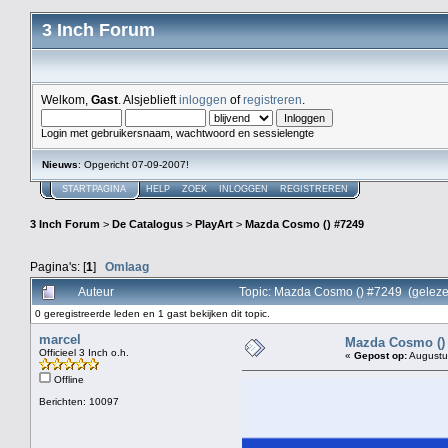
3 Inch Forum
Welkom,
Gast
. Alsjeblieft
inloggen
of
registreren
.
Login met gebruikersnaam, wachtwoord en sessielengte
Nieuws
: Opgericht 07-09-2007!
STARTPAGINA
HELP
ZOEK
INLOGGEN
REGISTREREN
3 Inch Forum
>
De Catalogus
>
PlayArt
>
Mazda Cosmo () #7249
Pagina's: [
1
]
Omlaag
Auteur
Topic: Mazda Cosmo () #7249 (gelez
0 geregistreerde leden en 1 gast bekijken dit topic.
marcel
Mazda Cosmo ()
Officieel 3 Inch o.h.
«
Gepost op:
Augustus
Offline
Berichten: 10097