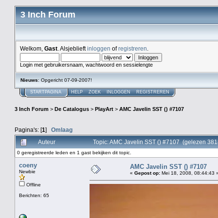
3 Inch Forum
Welkom,
Gast
. Alsjeblieft
inloggen
of
registreren
.
Login met gebruikersnaam, wachtwoord en sessielengte
Nieuws
: Opgericht 07-09-2007!
STARTPAGINA
HELP
ZOEK
INLOGGEN
REGISTREREN
3 Inch Forum
>
De Catalogus
>
PlayArt
>
AMC Javelin SST () #7107
Pagina's: [
1
]
Omlaag
Auteur
Topic: AMC Javelin SST () #7107 (gelezen 381
0 geregistreerde leden en 1 gast bekijken dit topic.
coeny
AMC Javelin SST () #7107
Newbie
«
Gepost op:
Mei 18, 2008, 08:44:43 
Offline
Berichten: 65