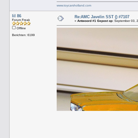
www.toycarsholland.com
lil 86
Re:AMC Javelin SST () #7107
Forum Freak
«
Antwoord #1 Gepost op:
September 03, 2
Offline
Berichten: 6199