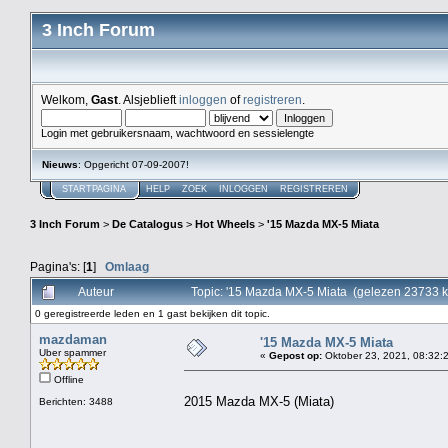
3 Inch Forum
Welkom,
Gast
. Alsjeblieft
inloggen
of
registreren
.
Login met gebruikersnaam, wachtwoord en sessielengte
Nieuws
: Opgericht 07-09-2007!
STARTPAGINA
HELP
ZOEK
INLOGGEN
REGISTREREN
3 Inch Forum
>
De Catalogus
>
Hot Wheels
>
'15 Mazda MX-5 Miata
Pagina's: [
1
]
Omlaag
Auteur
Topic: '15 Mazda MX-5 Miata (gelezen 23733 k
0 geregistreerde leden en 1 gast bekijken dit topic.
mazdaman
'15 Mazda MX-5 Miata
Uber spammer
«
Gepost op:
Oktober 23, 2021, 08:32:
Offline
2015 Mazda MX-5 (Miata)
Berichten: 3488