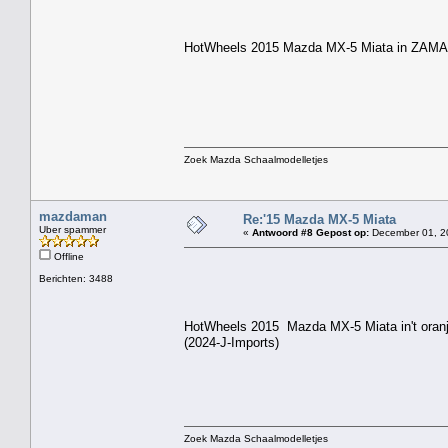
HotWheels 2015 Mazda MX-5 Miata in ZAMAC
Zoek Mazda Schaalmodelletjes
mazdaman
Re:'15 Mazda MX-5 Miata
Uber spammer
«
Antwoord #8 Gepost op:
December 01, 20
Offline
Berichten: 3488
HotWheels 2015 Mazda MX-5 Miata in't oranje 
(2024-J-Imports)
Zoek Mazda Schaalmodelletjes