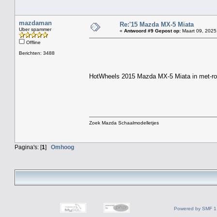
mazdaman
Re:'15 Mazda MX-5 Miata
Uber spammer
«
Antwoord #9 Gepost op:
Maart 09, 2025
Offline
Berichten: 3488
HotWheels 2015 Mazda MX-5 Miata in met-roo
Zoek Mazda Schaalmodelletjes
Pagina's: [
1
]
Omhoog
Powered by SMF 1