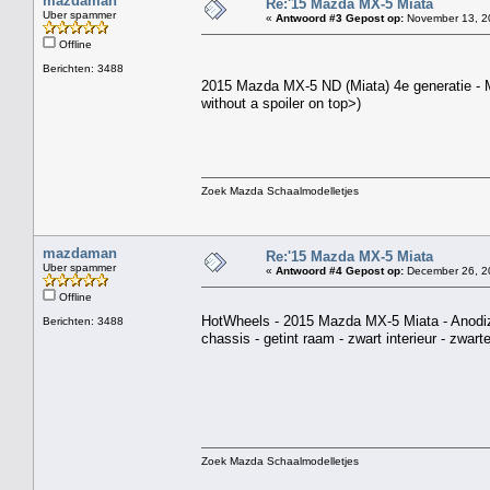
mazdaman
Re:'15 Mazda MX-5 Miata
Uber spammer
«
Antwoord #3 Gepost op:
November 13, 20
Offline
Berichten: 3488
2015 Mazda MX-5 ND (Miata) 4e generatie - 
without a spoiler on top>)
Zoek Mazda Schaalmodelletjes
mazdaman
Re:'15 Mazda MX-5 Miata
Uber spammer
«
Antwoord #4 Gepost op:
December 26, 20
Offline
HotWheels - 2015 Mazda MX-5 Miata - Anodized
Berichten: 3488
chassis - getint raam - zwart interieur - zwa
Zoek Mazda Schaalmodelletjes