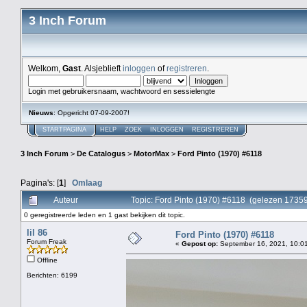
3 Inch Forum
Welkom,
Gast
. Alsjeblieft
inloggen
of
registreren
.
Login met gebruikersnaam, wachtwoord en sessielengte
Nieuws
: Opgericht 07-09-2007!
STARTPAGINA
HELP
ZOEK
INLOGGEN
REGISTREREN
3 Inch Forum
>
De Catalogus
>
MotorMax
>
Ford Pinto (1970) #6118
Pagina's: [
1
]
Omlaag
Auteur
Topic: Ford Pinto (1970) #6118 (gelezen 17359
0 geregistreerde leden en 1 gast bekijken dit topic.
lil 86
Ford Pinto (1970) #6118
Forum Freak
«
Gepost op:
September 16, 2021, 10:01
Offline
Berichten: 6199