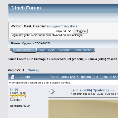
3 Inch Forum
Welkom,
Gast
. Alsjeblieft
inloggen
of
registreren
.
Login met gebruikersnaam, wachtwoord en sessielengte
Nieuws
: Opgericht 07-09-2007!
STARTPAGINA
HELP
ZOEK
INLOGGEN
REGISTREREN
3 Inch Forum
>
De Catalogus
>
Norev Mini Jet (2e serie)
>
Lancia (2006) Ypsilon [
Pagina's: [
1
]
Omlaag
Auteur
Topic: Lancia (2006) Ypsilon [2] () (gelezen 55
0 geregistreerde leden en 1 gast bekijken dit topic.
lil 86
Lancia (2006) Ypsilon [2] ()
Forum Freak
«
Gepost op:
Juli 29, 2021, 09:54:53 
Offline
Berichten: 6199