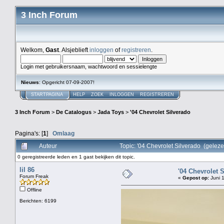
3 Inch Forum
Welkom,
Gast
. Alsjeblieft
inloggen
of
registreren
.
Login met gebruikersnaam, wachtwoord en sessielengte
Nieuws
: Opgericht 07-09-2007!
STARTPAGINA
HELP
ZOEK
INLOGGEN
REGISTREREN
3 Inch Forum
>
De Catalogus
>
Jada Toys
>
'04 Chevrolet Silverado
Pagina's: [
1
]
Omlaag
Auteur
Topic: '04 Chevrolet Silverado (gelez
0 geregistreerde leden en 1 gast bekijken dit topic.
lil 86
'04 Chevrolet 
Forum Freak
«
Gepost op:
Juni 1
Offline
Berichten: 6199