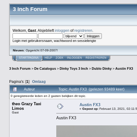
3 Inch Forum
Welkom,
Gast
. Alsjeblieft
inloggen
of
registreren
.
Login met gebruikersnaam, wachtwoord en sessielengte
Nieuws
: Opgericht 07-09-2007!
STARTPAGINA
HELP
ZOEK
INLOGGEN
REGISTREREN
3 Inch Forum
>
De Catalogus
>
Dinky Toys 3 Inch
>
Dublo Dinky
>
Austin FX3
Pagina's: [
1
]
Omlaag
Auteur
Topic: Austin FX3 (gelezen 93489 keer)
0 geregistreerde leden en 2 gasten bekijken dit topic.
theo Grazy Taxi
Austin FX3
Limos
«
Gepost op:
Februari 13, 2021, 02:11:
Gast
Austin FX3