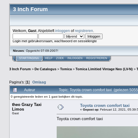
3 Inch Forum
Welkom,
Gast
. Alsjeblieft
inloggen
of
registreren
.
Login met gebruikersnaam, wachtwoord en sessielengte
Nieuws
: Opgericht 07-09-2007!
STARTPAGINA
HELP
ZOEK
INLOGGEN
REGISTREREN
3 Inch Forum
>
De Catalogus
>
Tomica
>
Tomica Limitied Vintage Neo (LV-N)
>
Pagina's: [
1
]
Omlaag
Auteur
Topic: Toyota crown comfort taxi (gelezen 5055
0 geregistreerde leden en 1 gast bekijken dit topic.
theo Grazy Taxi
Toyota crown comfort taxi
Limos
«
Gepost op:
Februari 12, 2021, 05:39:
Gast
Toyota crown comfort taxi