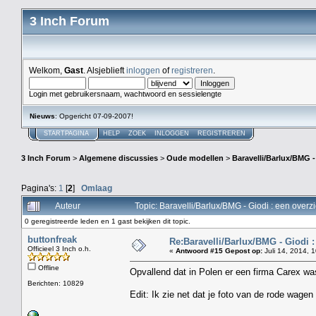
3 Inch Forum
Welkom,
Gast
. Alsjeblieft
inloggen
of
registreren
.
Login met gebruikersnaam, wachtwoord en sessielengte
Nieuws
: Opgericht 07-09-2007!
STARTPAGINA
HELP
ZOEK
INLOGGEN
REGISTREREN
3 Inch Forum
>
Algemene discussies
>
Oude modellen
>
Baravelli/Barlux/BMG -
Pagina's:
1
[
2
]
Omlaag
Auteur
Topic: Baravelli/Barlux/BMG - Giodi : een over
0 geregistreerde leden en 1 gast bekijken dit topic.
buttonfreak
Re:Baravelli/Barlux/BMG - Giodi :
Officieel 3 Inch o.h.
«
Antwoord #15 Gepost op:
Juli 14, 2014, 
Offline
Opvallend dat in Polen er een firma Carex was
Berichten: 10829
Edit: Ik zie net dat je foto van de rode wage