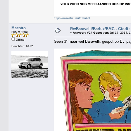
https://miniatuurautowinkel
Maestro
Re:Baravelli/Barlux/BMG - Giodi :
Forum Freak
«
Antwoord #24 Gepost op:
Juli 17, 2014, 
Offline
Geen 3" maar wel Baravelli, gespot op Evilpa
Berichten: 6472