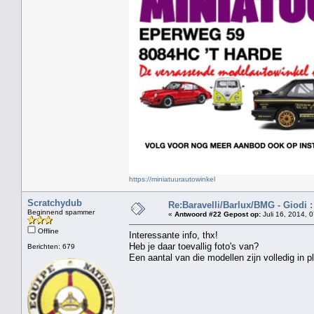
https://miniatuurautowinkel
Scratchydub
Re:Baravelli/Barlux/BMG - Giodi :
Beginnend spammer
«
Antwoord #22 Gepost op:
Juli 16, 2014, 
Offline
Interessante info, thx!
Heb je daar toevallig foto's van?
Berichten: 679
Een aantal van die modellen zijn volledig in p