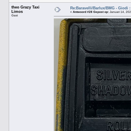
theo Grazy Taxi
Re:Baravelli/Barlux/BMG - Giodi :
Limos
«
Antwoord #28 Gepost op:
Januari 14, 202
Gast