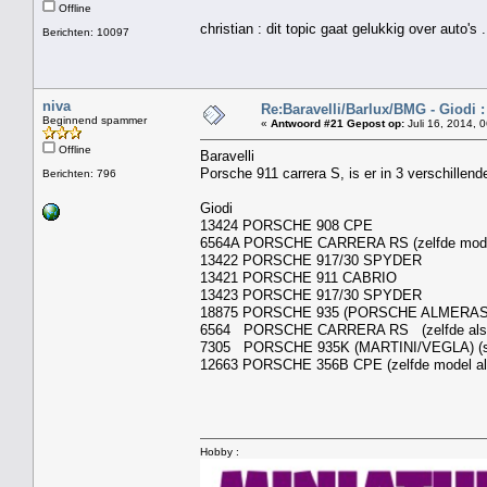
Offline
christian : dit topic gaat gelukkig over auto
Berichten: 10097
niva
Re:Baravelli/Barlux/BMG - Giodi :
Beginnend spammer
«
Antwoord #21 Gepost op:
Juli 16, 2014, 
Offline
Baravelli
Porsche 911 carrera S, is er in 3 verschillen
Berichten: 796
Giodi
13424 PORSCHE 908 CPE
6564A PORSCHE CARRERA RS (zelfde model
13422 PORSCHE 917/30 SPYDER
13421 PORSCHE 911 CABRIO
13423 PORSCHE 917/30 SPYDER
18875 PORSCHE 935 (PORSCHE ALMERAS)
6564 PORSCHE CARRERA RS (zelfde als B
7305 PORSCHE 935K (MARTINI/VEGLA) (sl
12663 PORSCHE 356B CPE (zelfde model al
Hobby :