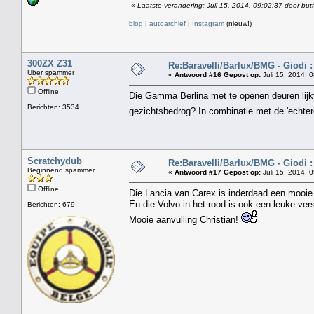
«
Laatste verandering: Juli 15, 2014, 09:02:37 door but
blog
|
autoarchief
|
Instagram
(nieuw!)
300ZX Z31
Re:Baravelli/Barlux/BMG - Giodi :
Uber spammer
«
Antwoord #16 Gepost op:
Juli 15, 2014, 
Offline
Die Gamma Berlina met te openen deuren lijk
Berichten: 3534
gezichtsbedrog? In combinatie met de 'echtere'
Scratchydub
Re:Baravelli/Barlux/BMG - Giodi :
Beginnend spammer
«
Antwoord #17 Gepost op:
Juli 15, 2014, 
Offline
Die Lancia van Carex is inderdaad een mooie 
En die Volvo in het rood is ook een leuke vers
Berichten: 679
Mooie aanvulling Christian!