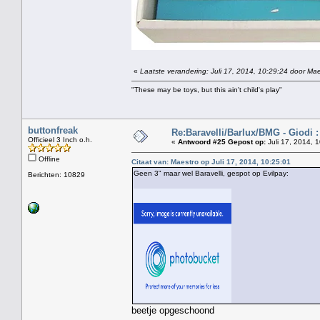
«
Laatste verandering: Juli 17, 2014, 10:29:24 door Mae
"These may be toys, but this ain't child's play"
buttonfreak
Re:Baravelli/Barlux/BMG - Giodi :
Officieel 3 Inch o.h.
«
Antwoord #25 Gepost op:
Juli 17, 2014, 
Offline
Citaat van: Maestro op Juli 17, 2014, 10:25:01
Geen 3" maar wel Baravelli, gespot op Evilpay:
Berichten: 10829
beetje opgeschoond