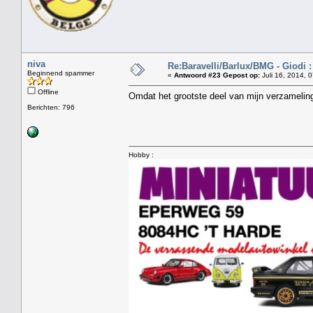
niva
Re:Baravelli/Barlux/BMG - Giodi :
Beginnend spammer
«
Antwoord #23 Gepost op:
Juli 16, 2014, 
Offline
Omdat het grootste deel van mijn verzameling
Berichten: 796
Hobby :