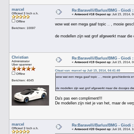
marcel
Re:Baravelli/Barlux/BMG - Giodi :
Officieel 3 Inch o.h.
«
Antwoord #18 Gepost op:
Juli 15, 2014, 
Offline
wow wat een mega gaaf topic .. , mooie gesc
Berichten: 10097
de modellen zijn wat grof afgewerkt maar die
Christian
Re:Baravelli/Barlux/BMG - Giodi :
Administrator
«
Antwoord #19 Gepost op:
Juli 15, 2014, 
Uber spammer
Citaat van: marcel op Juli 15, 2014, 04:41:40
Offline
wow wat een mega gaaf topic .. , mooie geschiedenis e
Berichten: 4045
de modellen zijn wat grof afgewerkt maar die doosjes di
Da's pas een compliment!!!
De modellen zijn niet je van het, maar de verp
marcel
Re:Baravelli/Barlux/BMG - Giodi :
Officieel 3 Inch o.h.
«
Antwoord #20 Gepost op:
Juli 16, 2014, 