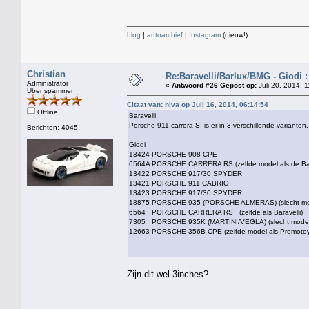
blog
|
autoarchief
|
Instagram
(nieuw!)
Christian
Re:Baravelli/Barlux/BMG - Giodi :
Administrator
«
Antwoord #26 Gepost op:
Juli 20, 2014, 
Uber spammer
Citaat van: niva op Juli 16, 2014, 06:14:54
Offline
Baravelli
Porsche 911 carrera S, is er in 3 verschillende variant
Berichten: 4045
Giodi
13424 PORSCHE 908 CPE
6564A PORSCHE CARRERA RS (zelfde model als de Ba
13422 PORSCHE 917/30 SPYDER
13421 PORSCHE 911 CABRIO
13423 PORSCHE 917/30 SPYDER
18875 PORSCHE 935 (PORSCHE ALMERAS) (slecht m
6564 PORSCHE CARRERA RS (zelfde als Baravelli)
7305 PORSCHE 935K (MARTINI/VEGLA) (slecht model
12663 PORSCHE 356B CPE (zelfde model als Promotoy
Zijn dit wel 3inches?