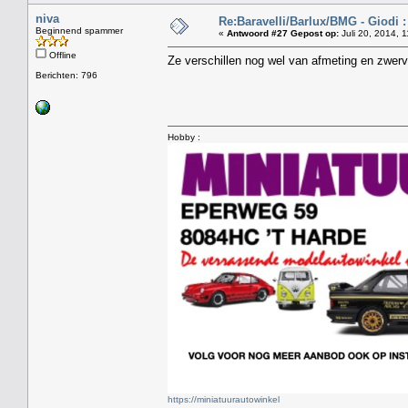
niva
Re:Baravelli/Barlux/BMG - Giodi :
Beginnend spammer
«
Antwoord #27 Gepost op:
Juli 20, 2014, 
Offline
Ze verschillen nog wel van afmeting en zwerv
Berichten: 796
Hobby :
https://miniatuurautowinkel