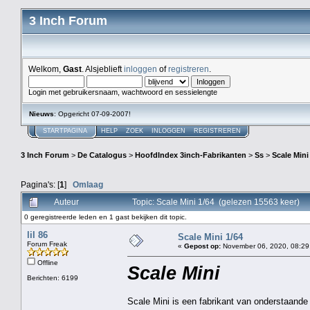
3 Inch Forum
Welkom,
Gast
. Alsjeblieft
inloggen
of
registreren
.
Login met gebruikersnaam, wachtwoord en sessielengte
Nieuws
: Opgericht 07-09-2007!
STARTPAGINA
HELP
ZOEK
INLOGGEN
REGISTREREN
3 Inch Forum
>
De Catalogus
>
HoofdIndex 3inch-Fabrikanten
>
Ss
>
Scale Mini
Pagina's: [
1
]
Omlaag
Auteur
Topic: Scale Mini 1/64 (gelezen 15563 keer)
0 geregistreerde leden en 1 gast bekijken dit topic.
lil 86
Scale Mini 1/64
Forum Freak
«
Gepost op:
November 06, 2020, 08:29
Offline
Scale Mini
Berichten: 6199
Scale Mini is een fabrikant van onderstaande