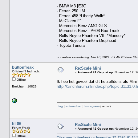
- BMW M3 [E30]
- Ferrari 250 LM
- Ferrari 458 *Liberty Walk*
- McClaren F1
- Mercedes-Benz AMG GTS
- Mercedes-Benz LP608 Box Truck
- Rolls-Royce Phantom VIII *Mansory*
- Rolls-Royce Phantom Drophead
- Toyota Tundra
«
Laatste verandering: Mei 10, 2021, 09:46:20 door Chri
buttonfreak
Re:Scale Mini
Officieel 3 Inch o.h.
«
Antwoord #1 Gepost op:
November 12, 20
Offline
Ik heb het gevoel dat dit hetzelfde is als Min
http://3inchforum.nl/index.php/topic,31131.0.
Berichten: 10829
blog
|
autoarchief
|
Instagram
(nieuw!)
lil 86
Re:Scale Mini
Forum Freak
«
Antwoord #2 Gepost op:
November 12, 20
Offline
Citaat van: buttonfreak op November 12, 2020, 01:19: