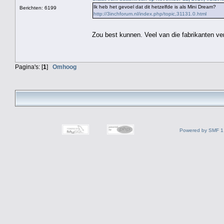
Ik heb het gevoel dat dit hetzelfde is als Mini Dream?
Berichten: 6199
http://3inchforum.nl/index.php/topic,31131.0.html
Zou best kunnen. Veel van die fabrikanten ve
Pagina's: [
1
]
Omhoog
Powered by SMF 1