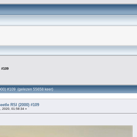
 #109
000) #109 (gelezen 55658 keer)
etle RSI (2000) #109
, 2020, 01:58:34 »