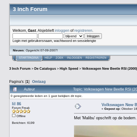
3 Inch Forum
Welkom,
Gast
. Alsjeblieft
inloggen
of
registreren
.
Login met gebruikersnaam, wachtwoord en sessielengte
Nieuws
: Opgericht 07-09-2007!
STARTPAGINA
HELP
ZOEK
INLOGGEN
REGISTREREN
3 Inch Forum
>
De Catalogus
>
High Speed
>
Volkswagen New Beetle RSI (2000)
Pagina's: [
1
]
Omlaag
Auteur
Topic: Volkswagen New Beetle RSI (2
0 geregistreerde leden en 1 gast bekijken dit topic.
lil 86
Volkswagen New Be
Forum Freak
«
Gepost op:
Oktober 18
Offline
Met 'Malibu' opschrift op de bodem.
Berichten: 6199