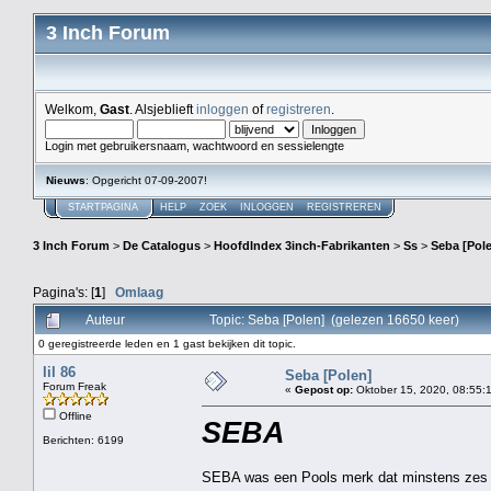
3 Inch Forum
Welkom,
Gast
. Alsjeblieft
inloggen
of
registreren
.
Login met gebruikersnaam, wachtwoord en sessielengte
Nieuws
: Opgericht 07-09-2007!
STARTPAGINA
HELP
ZOEK
INLOGGEN
REGISTREREN
3 Inch Forum
>
De Catalogus
>
HoofdIndex 3inch-Fabrikanten
>
Ss
>
Seba [Pol
Pagina's: [
1
]
Omlaag
Auteur
Topic: Seba [Polen] (gelezen 16650 keer)
0 geregistreerde leden en 1 gast bekijken dit topic.
lil 86
Seba [Polen]
Forum Freak
«
Gepost op:
Oktober 15, 2020, 08:55:
Offline
SEBA
Berichten: 6199
SEBA was een Pools merk dat minstens zes 