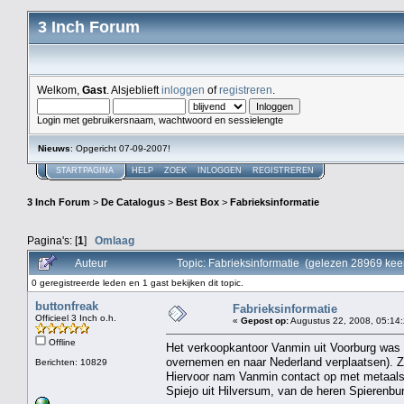
3 Inch Forum
Welkom,
Gast
. Alsjeblieft
inloggen
of
registreren
.
Login met gebruikersnaam, wachtwoord en sessielengte
Nieuws
: Opgericht 07-09-2007!
STARTPAGINA
HELP
ZOEK
INLOGGEN
REGISTREREN
3 Inch Forum
>
De Catalogus
>
Best Box
>
Fabrieksinformatie
Pagina's: [
1
]
Omlaag
Auteur
Topic: Fabrieksinformatie (gelezen 28969 kee
0 geregistreerde leden en 1 gast bekijken dit topic.
buttonfreak
Fabrieksinformatie
Officieel 3 Inch o.h.
«
Gepost op:
Augustus 22, 2008, 05:14:
Offline
Het verkoopkantoor Vanmin uit Voorburg was i
overnemen en naar Nederland verplaatsen). Z
Berichten: 10829
Hiervoor nam Vanmin contact op met metaalsp
Spiejo uit Hilversum, van de heren Spierenbu