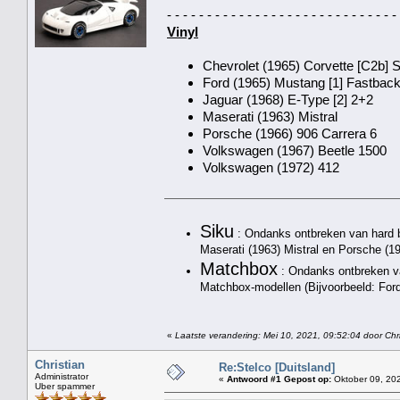
- - - - - - - - - - - - - - - - - - - - - - - - - - - - -
Vinyl
Chevrolet (1965) Corvette [C2b] 
Ford (1965) Mustang [1] Fastbac
Jaguar (1968) E-Type [2] 2+2
Maserati (1963) Mistral
Porsche (1966) 906 Carrera 6
Volkswagen (1967) Beetle 1500
Volkswagen (1972) 412
Siku
: Ondanks ontbreken van hard be
Maserati (1963) Mistral en Porsche (1
Matchbox
: Ondanks ontbreken van
Matchbox-modellen (Bijvoorbeeld: For
«
Laatste verandering: Mei 10, 2021, 09:52:04 door Chri
Christian
Re:Stelco [Duitsland]
Administrator
«
Antwoord #1 Gepost op:
Oktober 09, 202
Uber spammer