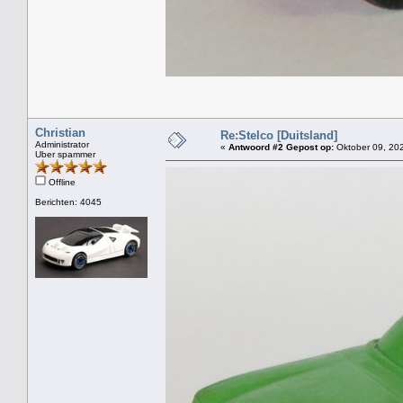
Christian
Re:Stelco [Duitsland]
Administrator
«
Antwoord #2 Gepost op:
Oktober 09, 202
Uber spammer
Offline
Berichten: 4045