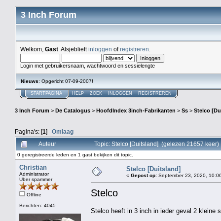
3 Inch Forum
Welkom,
Gast
. Alsjeblieft
inloggen
of
registreren
.
Login met gebruikersnaam, wachtwoord en sessielengte
Nieuws
: Opgericht 07-09-2007!
STARTPAGINA
HELP
ZOEK
INLOGGEN
REGISTREREN
3 Inch Forum
>
De Catalogus
>
HoofdIndex 3inch-Fabrikanten
>
Ss
>
Stelco [Du
Pagina's: [
1
]
Omlaag
Auteur
Topic: Stelco [Duitsland] (gelezen 21657 keer)
0 geregistreerde leden en 1 gast bekijken dit topic.
Christian
Stelco [Duitsland]
Administrator
«
Gepost op:
September 23, 2020, 10:06
Uber spammer
Stelco
Offline
Berichten: 4045
Stelco heeft in 3 inch in ieder geval 2 kleine s