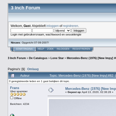
3 Inch Forum
Welkom,
Gast
. Alsjeblieft
inloggen
of
registreren
.
Login met gebruikersnaam, wachtwoord en sessielengte
Nieuws
: Opgericht 07-09-2007!
STARTPAGINA
HELP
ZOEK
INLOGGEN
REGISTREREN
3 Inch Forum
>
De Catalogus
>
Lone Star
>
Mercedes-Benz (1976) [New Impy] #
Pagina's: [
1
]
Omlaag
Auteur
Topic: Mercedes-Benz (1976) [New Impy] #82 
0 geregistreerde leden en 1 gast bekijken dit topic.
Frans
Mercedes-Benz (1976) [New Imp
Uber spammer
«
Gepost op:
April 13, 2020, 02:36:28 »
Offline
Berichten: 4234