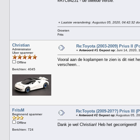
#ATC64231 - de tweede versie:
«
Laatste verandering: Augustus 05, 2020, 04:42:32 doo
Groeten
Frits
Christian
Re:Toyota (2003-2009) Prius II (Po
Administrator
«
Antwoord #1 Gepost op:
Juni 14, 2020, 
Uber spammer
Vooral aan de koplampen te zien is dit niet h
Offline
verscheen...
Berichten: 4045
FritsM
Re:Toyota (2009-20??) Prius III (P
Beginnend spammer
«
Antwoord #2 Gepost op:
Augustus 05, 20
Offline
Dank je wel Christian! Heb het gecorrigeerd!
Berichten: 724