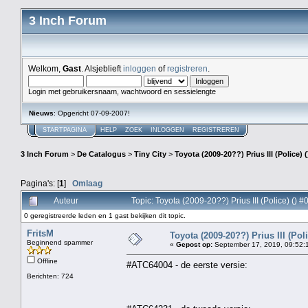
3 Inch Forum
Welkom,
Gast
. Alsjeblieft
inloggen
of
registreren
.
Login met gebruikersnaam, wachtwoord en sessielengte
Nieuws
: Opgericht 07-09-2007!
STARTPAGINA
HELP
ZOEK
INLOGGEN
REGISTREREN
3 Inch Forum
>
De Catalogus
>
Tiny City
>
Toyota (2009-20??) Prius III (Police) (
Pagina's: [
1
]
Omlaag
Auteur
Topic: Toyota (2009-20??) Prius III (Police) ()
0 geregistreerde leden en 1 gast bekijken dit topic.
FritsM
Toyota (2009-20??) Prius III (Poli
Beginnend spammer
«
Gepost op:
September 17, 2019, 09:52:
Offline
#ATC64004 - de eerste versie:
Berichten: 724